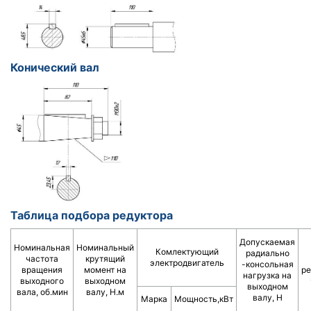
Конический вал
Таблица подбора редуктора
Допускаемая
Номинальная
Номинальный
Комлектующий
радиально
частота
крутящий
электродвигатель
-консольная
вращения
момент на
ре
нагрузка на
выходного
выходном
выходном
вала, об.мин
валу, Н.м
валу, Н
Марка
Мощность,кВт