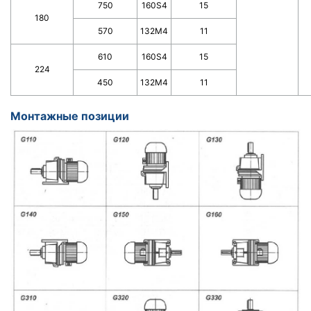
750
160S4
15
180
570
132M4
11
610
160S4
15
224
450
132M4
11
Монтажные позиции