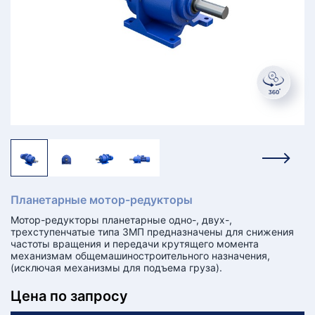
ТЗЫВЫ
ЕКЛАМАЦИОННЫЙ
КТ
АКАНСИИ
братный
звонок
осква
лер:
сква
Планетарные мотор-редукторы
ыбрать
ругой
Мотор-редукторы планетарные одно-, двух-,
город
трехступенчатые типа 3МП предназначены для снижения
частоты вращения и передачи крутящего момента
механизмам общемашиностроительного назначения,
(исключая механизмы для подъема груза).
Цена по запросу