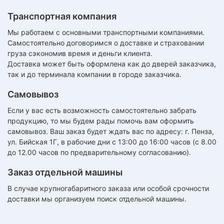
ТЗЫВЫ
Транспортная компания
ЕКЛАМАЦИОННЫЙ
Мы работаем с основными транспортными компаниями.
Самостоятельно договоримся о доставке и страховании
КТ
груза сэкономив время и деньги клиента.
Доставка может быть оформлена как до дверей заказчика,
АКАНСИИ
так и до терминала компании в городе заказчика.
Самовывоз
братный
звонок
осква
Если у вас есть возможность самостоятельно забрать
лер:
продукцию, то мы будем рады помочь вам оформить
сква
самовывоз. Ваш заказ будет ждать вас по адресу: г. Пенза,
ул. Бийская 1Г, в рабочие дни с 13:00 до 16:00 часов (с 8.00
ыбрать
ругой
до 12.00 часов по предварительному согласованию).
город
Заказ отдельной машины
В случае крупногабаритного заказа или особой срочности
доставки мы организуем поиск отдельной машины.