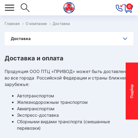
0
Главная
О компании
Доставка
ОВОСТИ
Доставка
ОДБОР
ОТОР-
Доставка и оплата
ЕДУКТОРА
Продукция ООО ПТЦ «ПРИВОД» может быть доставлена
во все города Российской Федерации и страны ближнего
АС
зарубежья:
П
о
д
б
о
р
м
о
т
о
р
-
р
е
д
у
к
т
о
р
ОНТАКТЫ
Автотранспортом
Железнодорожным транспортом
ОСТАВКА
Авиатранспортом
Экспресс-доставка
АРАНТИЯ
Сборными видами транспорта (смешанные
перевозки)
ПЕЦПРЕДЛОЖЕНИЯ