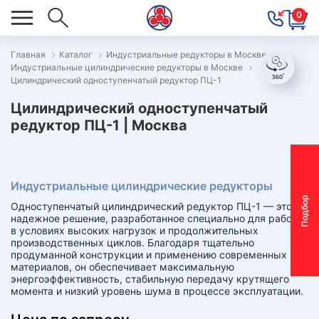
0
Главная
Каталог
Индустриальные редукторы в Москве
Индустриальные цилиндрические редукторы в Москве
ОВОСТИ
Цилиндрический одноступенчатый редуктор ПЦ-1
ОДБОР
Цилиндрический одноступенчатый
ОТОР-
редуктор ПЦ-1 | Москва
ЕДУКТОРА
Индустриальные цилиндрические редукторы
АС
П
о
д
б
о
р
м
о
т
о
р
-
р
е
д
у
к
т
о
р
Одноступенчатый цилиндрический редуктор ПЦ-1 — это
ОНТАКТЫ
надежное решение, разработанное специально для работы
в условиях высоких нагрузок и продолжительных
ОСТАВКА
производственных циклов. Благодаря тщательно
продуманной конструкции и применению современных
материалов, он обеспечивает максимальную
АРАНТИЯ
энергоэффективность, стабильную передачу крутящего
момента и низкий уровень шума в процессе эксплуатации.
ПЕЦПРЕДЛОЖЕНИЯ