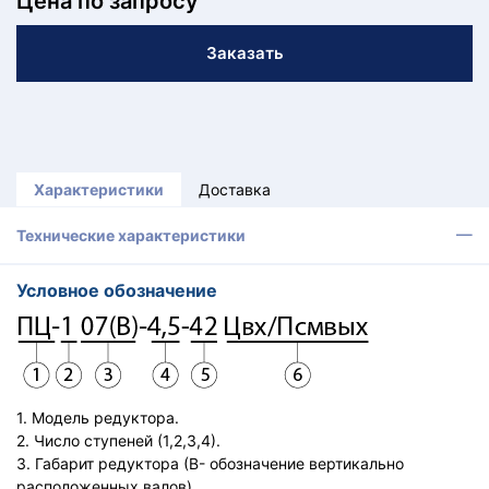
Цена по запросу
ТЗЫВЫ
Заказать
ЕКЛАМАЦИОННЫЙ
КТ
АКАНСИИ
Характеристики
Доставка
братный
звонок
Технические характеристики
осква
лер:
сква
Условное обозначение
ыбрать
ругой
город
1. Модель редуктора.
2. Число ступеней (1,2,3,4).
3. Габарит редуктора (В- обозначение вертикально
расположенных валов).