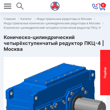
0
Главная
Каталог
Индустриальные редукторы в Москве
Индустриальные коническо-цилиндрические редукторы в Москве
ОВОСТИ
Коническо-цилиндрический четырёхступенчатый редуктор ПКЦ-4
ОДБОР
Коническо-цилиндрический
ОТОР-
четырёхступенчатый редуктор ПКЦ-4 |
Москва
ЕДУКТОРА
АС
П
о
д
б
о
р
м
о
т
о
р
-
р
е
д
у
к
т
о
р
ОНТАКТЫ
ОСТАВКА
АРАНТИЯ
ПЕЦПРЕДЛОЖЕНИЯ