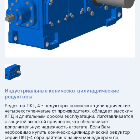
ТЗЫВЫ
ЕКЛАМАЦИОННЫЙ
КТ
АКАНСИИ
братный
звонок
осква
лер:
сква
Индустриальные коническо-цилиндрические
ыбрать
ругой
редукторы
город
Редуктор ПКЦ 4 - редукторы коническо-цилиндрические
четырехступенчатые от производителя. обладает высоким
КПД и длительным сроком эксплуатации. Изготавливается
с защитой высокой прочности, что обеспечивает
дополнительную надежность агрегата. Если Вам
необходимо купить коническо-цилиндрический редуктор
серии ПКЦ-4 обращайтесь к нашим менеджерам по