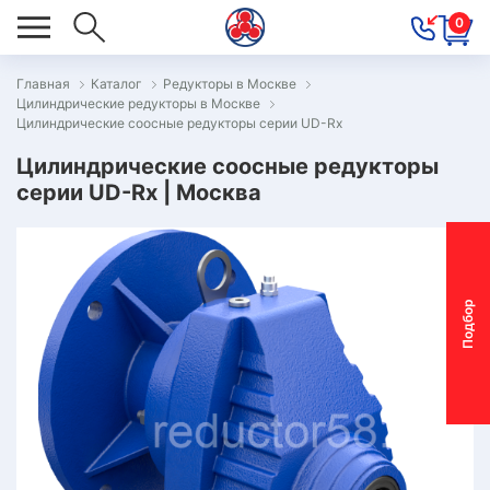
0
Главная
Каталог
Редукторы в Москве
Цилиндрические редукторы в Москве
ОВОСТИ
Цилиндрические соосные редукторы серии UD-Rx
ОДБОР
Цилиндрические соосные редукторы
ОТОР-
серии UD-Rx | Москва
ЕДУКТОРА
АС
П
о
д
б
о
р
м
о
т
о
р
-
р
е
д
у
к
т
о
р
ОНТАКТЫ
ОСТАВКА
АРАНТИЯ
ПЕЦПРЕДЛОЖЕНИЯ