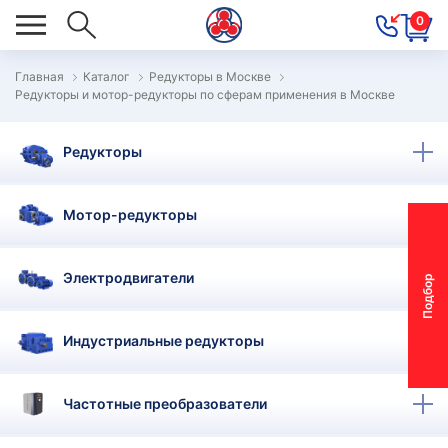
0
Главная
Каталог
Редукторы в Москве
Редукторы и мотор-редукторы по сферам применения в Москве
ОВОСТИ
ОДБОР
Редукторы
ОТОР-
ЕДУКТОРА
Мотор-редукторы
АС
Электродвигатели
П
о
д
б
о
р
м
о
т
о
р
-
р
е
д
у
к
т
о
р
ОНТАКТЫ
ОСТАВКА
Индустриальные редукторы
АРАНТИЯ
Частотные преобразователи
ПЕЦПРЕДЛОЖЕНИЯ