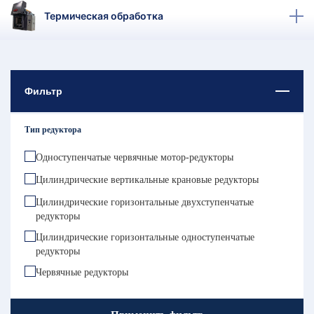
ТЗЫВЫ
Термическая обработка
ЕКЛАМАЦИОННЫЙ
КТ
Фильтр
АКАНСИИ
Тип редуктора
братный
звонок
осква
Одноступенчатые червячные мотор-редукторы
лер:
Цилиндрические вертикальные крановые редукторы
сква
Цилиндрические горизонтальные двухступенчатые
ыбрать
ругой
редукторы
город
Цилиндрические горизонтальные одноступенчатые
редукторы
Червячные редукторы