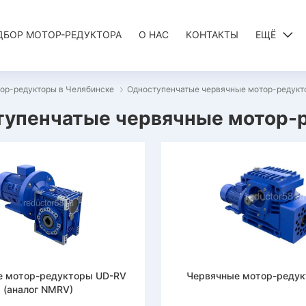
ДБОР МОТОР-РЕДУКТОРА
О НАС
КОНТАКТЫ
ЕЩЁ
ор-редукторы в Челябинске
Одноступенчатые червячные мотор-редукт
упенчатые червячные мотор-р
е мотор-редукторы UD-RV
Червячные мотор-реду
(аналог NMRV)