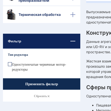
преобразователи
Выпускаемые 
Термическая обработка
предназначены
одноступенча
Констру
Фильтр
Данные агрега
или UD-RV и э
пространстве.
Тип редуктора
Жесткая взаи
Одноступенчатые червячные мотор-
произошло зак
редукторы
которой управ
вращения боле
Применить фильтр
Сферы п
Одноступенча
Сбросить
Пищевая
Металлу