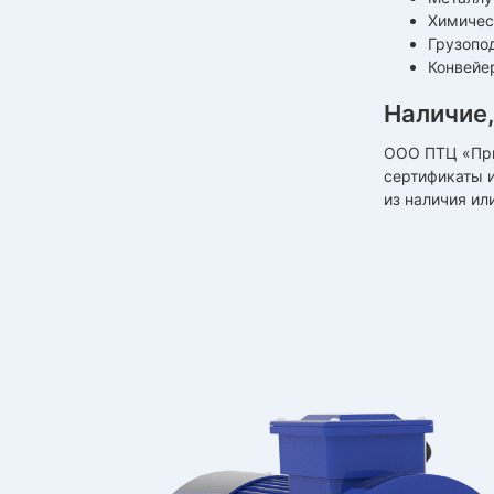
Химичес
Грузопо
Конвейе
Наличие,
ООО ПТЦ «При
сертификаты 
из наличия ил