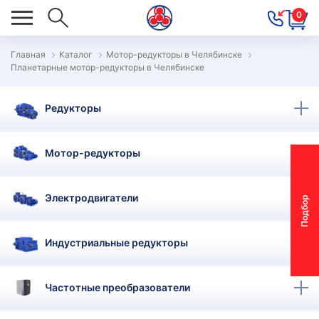
0
Главная
Каталог
Мотор-редукторы в Челябинске
Планетарные мотор-редукторы в Челябинске
ОВОСТИ
ОДБОР
Редукторы
ОТОР-
ЕДУКТОРА
Мотор-редукторы
АС
Электродвигатели
П
о
д
б
о
р
м
о
т
о
р
-
р
е
д
у
к
т
о
р
ОНТАКТЫ
ПЕЦПРЕДЛОЖЕНИЯ
Индустриальные редукторы
ТЗЫВЫ
Частотные преобразователи
ЕКЛАМАЦИОННЫЙ