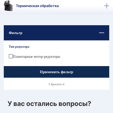
КТ
Термическая обработка
АКАНСИИ
братный
звонок
Фильтр
осква
лер:
сква
Тип редуктора
ыбрать
ругой
Планетарные мотор-редукторы
город
Применить фильтр
Сбросить
У вас остались вопросы?