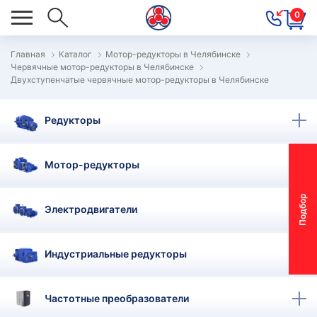
0
Главная
Каталог
Мотор-редукторы в Челябинске
Червячные мотор-редукторы в Челябинске
ОВОСТИ
Двухступенчатые червячные мотор-редукторы в Челябинске
ОДБОР
ОТОР-
Редукторы
ЕДУКТОРА
Мотор-редукторы
АС
П
о
д
б
о
р
м
о
т
о
р
-
р
е
д
у
к
т
о
р
Электродвигатели
ОНТАКТЫ
ПЕЦПРЕДЛОЖЕНИЯ
Индустриальные редукторы
ТЗЫВЫ
Частотные преобразователи
ЕКЛАМАЦИОННЫЙ