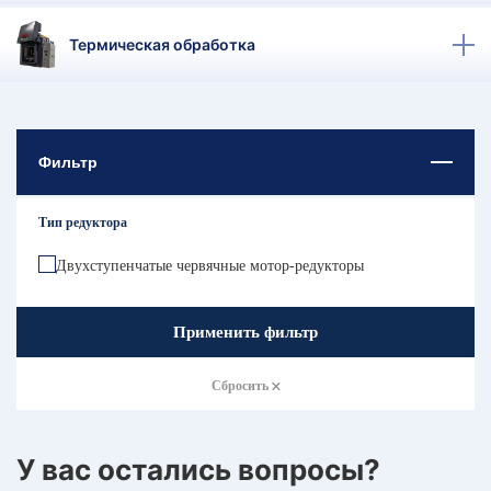
КТ
Термическая обработка
АКАНСИИ
братный
звонок
осква
Фильтр
лер:
сква
Тип редуктора
ыбрать
ругой
город
Двухступенчатые червячные мотор-редукторы
Применить фильтр
Сбросить
У вас остались вопросы?