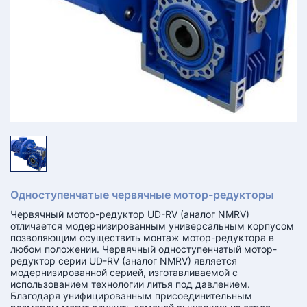
КТ
АКАНСИИ
братный
звонок
осква
лер:
сква
ыбрать
ругой
город
Одноступенчатые червячные мотор-редукторы
Червячный мотор-редуктор UD-RV (аналог NMRV)
отличается модернизированным универсальным корпусом
позволяющим осуществить монтаж мотор-редуктора в
любом положении. Червячный одноступенчатый мотор-
редуктор серии UD-RV (аналог NMRV) является
модернизированной серией, изготавливаемой с
использованием технологии литья под давлением.
Благодаря унифицированным присоединительным