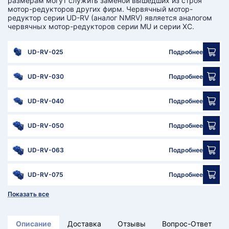
размерам могут служить заменой вышедших из строя
мотор-редукторов других фирм. Червячный мотор-
редуктор серии UD-RV (аналог NMRV) является аналогом
червячных мотор-редукторов серии MU и серии XC.
UD-RV-025
Подробнее
UD-RV-030
Подробнее
UD-RV-040
Подробнее
UD-RV-050
Подробнее
UD-RV-063
Подробнее
UD-RV-075
Подробнее
Показать все
Описание
Доставка
Отзывы
Вопрос-Ответ