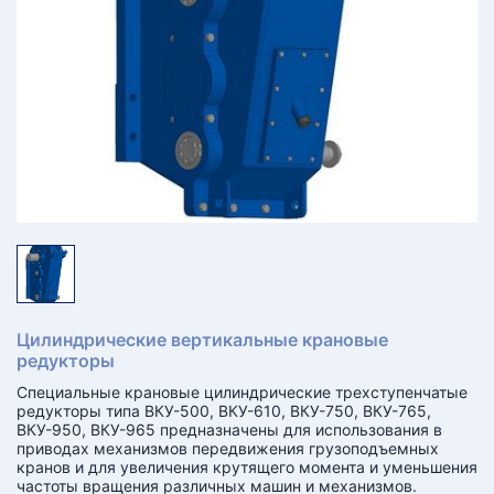
КТ
АКАНСИИ
братный
звонок
осква
лер:
сква
ыбрать
ругой
город
Цилиндрические вертикальные крановые
редукторы
Специальные крановые цилиндрические трехступенчатые
редукторы типа ВКУ-500, ВКУ-610, ВКУ-750, ВКУ-765,
ВКУ-950, ВКУ-965 предназначены для использования в
приводах механизмов передвижения грузоподъемных
кранов и для увеличения крутящего момента и уменьшения
частоты вращения различных машин и механизмов.