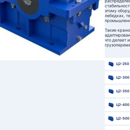
распределен
стабильност
этому обору
лебедках, т
промышленн
Такие крано
адаптирован
что делает 
грузоперем
Ц2-250
Ц2-300
Ц2-350
Ц2-400
Ц2-500