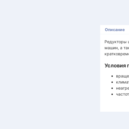
Описание
Редукторы 
машин, а та
кратковрем
Условия 
враще
климат
неагр
частот