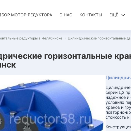
ДБОР МОТОР-РЕДУКТОРА
О НАС
КОНТАКТЫ
ЕЩЁ
онтальные редукторы в Челябинске
Цилиндрические горизонтальные дв
рические горизонтальные кра
инск
Цилиндрич
Цилиндриче
серии Ц2 пр
надежное и 
условиях пе
кранов и гр
повторно-кр
стойкость к
Конструкция