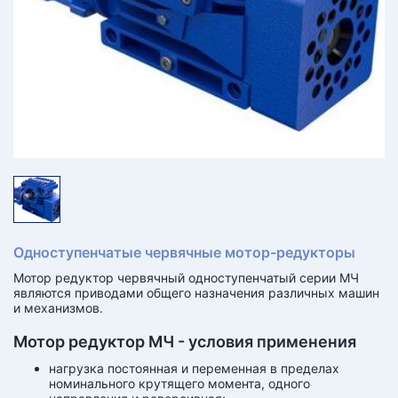
КТ
АКАНСИИ
братный
звонок
осква
лер:
сква
ыбрать
ругой
город
Одноступенчатые червячные мотор-редукторы
Мотор редуктор червячный одноступенчатый серии МЧ
являются приводами общего назначения различных машин
и механизмов.
Мотор редуктор МЧ - условия применения
нагрузка постоянная и переменная в пределах
номинального крутящего момента, одного