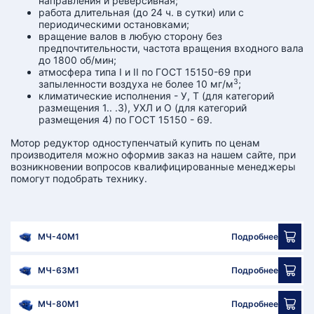
направления и реверсивная;
работа длительная (до 24 ч. в сутки) или с
периодическими остановками;
вращение валов в любую сторону без
предпочтительности, частота вращения входного вала
до 1800 об/мин;
атмосфера типа I и II по ГОСТ 15150-69 при
3
запыленности воздуха не более 10 мг/м
;
климатические исполнения - У, Т (для категорий
размещения 1.. .3), УХЛ и О (для категорий
размещения 4) по ГОСТ 15150 - 69.
Мотор редуктор одноступенчатый купить по ценам
производителя можно оформив заказ на нашем сайте, при
возникновении вопросов квалифицированные менеджеры
помогут подобрать технику.
МЧ-40М1
Подробнее
МЧ-63М1
Подробнее
МЧ-80М1
Подробнее