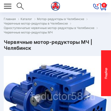
0
Главная
Каталог
Мотор-редукторы в Челябинске
Червячные мотор-редукторы в Челябинске
ОВОСТИ
Одноступенчатые червячные мотор-редукторы в Челябинске
Червячные мотор-редукторы МЧ
ОДБОР
ОТОР-
Червячные мотор-редукторы МЧ |
Челябинск
ЕДУКТОРА
АС
П
о
д
б
о
р
м
о
т
о
р
-
р
е
д
у
к
т
о
р
ОНТАКТЫ
ПЕЦПРЕДЛОЖЕНИЯ
ТЗЫВЫ
ЕКЛАМАЦИОННЫЙ