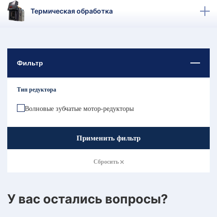
КТ
Термическая обработка
АКАНСИИ
братный
звонок
Фильтр
осква
лер:
сква
Тип редуктора
ыбрать
ругой
Волновые зубчатые мотор-редукторы
город
Применить фильтр
Сбросить
У вас остались вопросы?