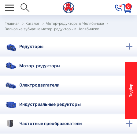
0
Главная
Каталог
Мотор-редукторы в Челябинске
Волновые зубчатые мотор-редукторы в Челябинске
ОВОСТИ
ОДБОР
Редукторы
ОТОР-
ЕДУКТОРА
Мотор-редукторы
АС
Электродвигатели
П
о
д
б
о
р
м
о
т
о
р
-
р
е
д
у
к
т
о
р
ОНТАКТЫ
ПЕЦПРЕДЛОЖЕНИЯ
Индустриальные редукторы
ТЗЫВЫ
Частотные преобразователи
ЕКЛАМАЦИОННЫЙ