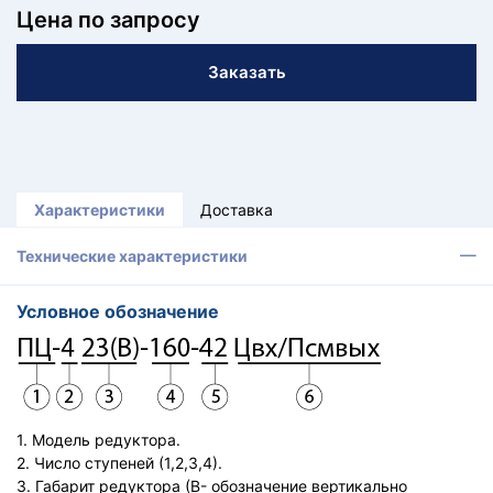
КТ
Цена по запросу
АКАНСИИ
Заказать
братный
звонок
осква
лер:
сква
Характеристики
Доставка
ыбрать
ругой
Технические характеристики
город
Условное обозначение
1. Модель редуктора.
2. Число ступеней (1,2,3,4).
3. Габарит редуктора (В- обозначение вертикально