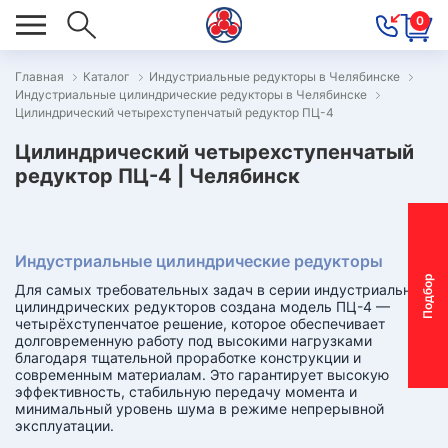
0
Главная
Каталог
Индустриальные редукторы в Челябинске
Индустриальные цилиндрические редукторы в Челябинске
ОВОСТИ
Цилиндрический четырехступенчатый редуктор ПЦ-4
ОДБОР
Цилиндрический четырехступенчатый
ОТОР-
редуктор ПЦ-4 | Челябинск
ЕДУКТОРА
Индустриальные цилиндрические редукторы
АС
П
о
д
б
о
р
м
о
т
о
р
-
р
е
д
у
к
т
о
р
Для самых требовательных задач в серии индустриальных
ОНТАКТЫ
цилиндрических редукторов создана модель ПЦ-4 —
четырёхступенчатое решение, которое обеспечивает
ПЕЦПРЕДЛОЖЕНИЯ
долговременную работу под высокими нагрузками
благодаря тщательной проработке конструкции и
современным материалам. Это гарантирует высокую
ТЗЫВЫ
эффективность, стабильную передачу момента и
минимальный уровень шума в режиме непрерывной
ЕКЛАМАЦИОННЫЙ
эксплуатации.