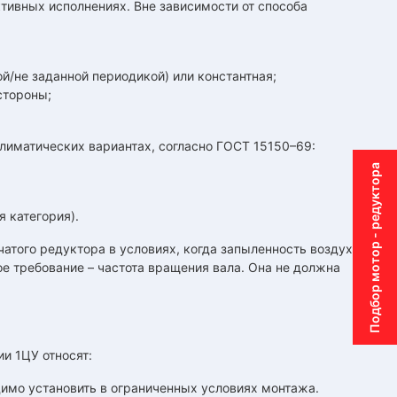
тивных исполнениях. Вне зависимости от способа
й/не заданной периодикой) или константная;
стороны;
лиматических вариантах, согласно ГОСТ 15150–69:
Подбор мотор - редуктора
 категория).
того редуктора в условиях, когда запыленность воздуха в
ое требование – частота вращения вала. Она не должна
и 1ЦУ относят:
димо установить в ограниченных условиях монтажа.