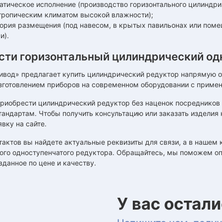
матическое исполнение (производство горизонтального цилиндри
 тропическим климатом высокой влажности);
егория размещения (под навесом, в крытых павильонах или пом
и).
сти горизонтальный цилиндрический од
вод» предлагает купить цилиндрический редуктор напрямую от 
зготовлением приборов на современном оборудовании с примен
приобрести цилиндрический редуктор без наценок посредников
андартам. Чтобы получить консультацию или заказать изделия на
явку на сайте.
тактов вы найдете актуальные реквизиты для связи, а в нашем 
ого одноступенчатого редуктора. Обращайтесь, мы поможем оп
вданное по цене и качеству.
У вас остал