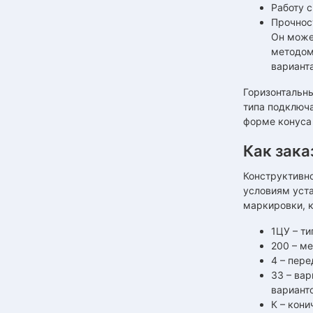
Работу 
Прочнос
Он може
методом
варианта
Горизонтальны
типа подключа
форме конуса
Как зака
Конструктивно
условиям уста
маркировки, к
1ЦУ – ти
200 – м
4 – пере
33 – вар
варианто
К – кони