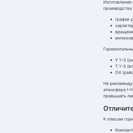
Изготовление 
производства
график р
характер
вращени
интенси
Горизонтальн
У 1–3 (у
Т 1–3 (в
О4 (рай
Не рекомендуе
атмосфере I–I
превышать лим
Отличит
К плюсам гори
Компакт