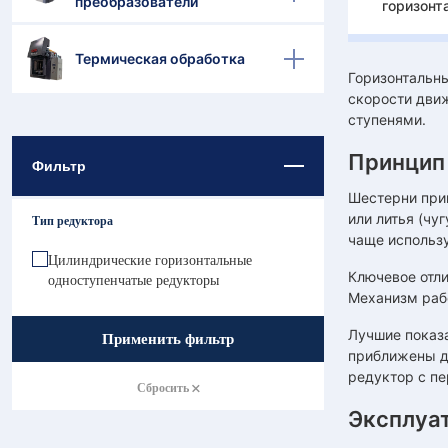
преобразователи
горизонт
Термическая обработка
Горизонтальн
скорости движ
ступенями.
Принцип
Фильтр
Шестерни при
или литья (чу
Тип редуктора
чаще использ
Цилиндрические горизонтальные
Ключевое отли
одноступенчатые редукторы
Механизм рабо
Лучшие показ
Применить фильтр
приближены др
редуктор с пе
Сбросить
Эксплуа