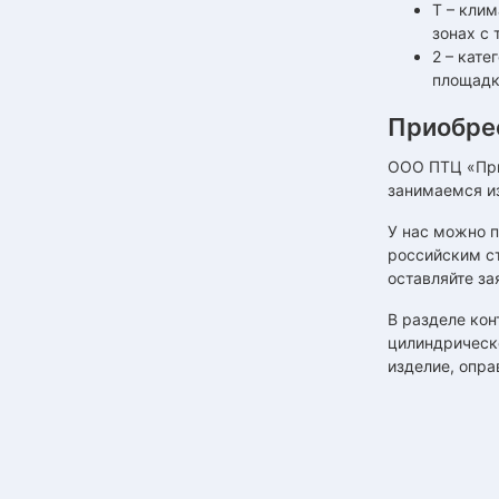
Т – кли
зонах с
2 – кат
площадк
Приобре
ООО ПТЦ «При
занимаемся и
У нас можно 
российским ст
оставляйте за
В разделе кон
цилиндрическ
изделие, опра