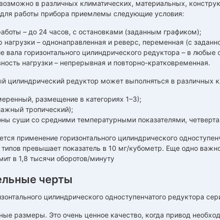
возможно в различных климатических, материальных, конструк
 для работы прибора приемлемы следующие условия:
аботы – до 24 часов, с остановками (заданным графиком);
 нагрузки – однонаправленная и реверс, переменная (с заданно
е вала горизонтального цилиндрического редуктора – в любые 
вность нагрузки – непрерывная и повторно-кратковременная.
ый цилиндрический редуктор может выполняться в различных к
меренный, размещение в категориях 1–3);
лажный тропический);
оны суши со средними температурными показателями, четвертая
тся применение горизонтального цилиндрического одноступенча
I типов превышает показатель в 10 мг/кубометр. Еще одно важн
ит в 1,8 тысячи оборотов/минуту
ельные черты
зонтального цилиндрического одноступенчатого редуктора сери
ные размеры. Это очень ценное качество, когда привод необхо