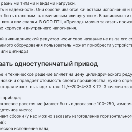
с разными типами и видами нагрузки.
ть и надежность. Они обеспечиваются качеством исполнения и 
т быть стальным, алюминиевым или чугунным. В зависимости о
 литья или сварки. В ООО ПТЦ «Привод» можно заказать произв
х корпуса и внутреннего наполнения.
й цилиндрический редуктор носит свое название не из-за его с
емого оборудования пользователь может приобрести устройство
 или цилиндра
зать одноступенчатый привод
е и техническое решение влияет на цену цилиндрического ред
новки и оправдает стоимость своего производства, нужно опр
оторая может выглядеть так: 1ЦУ–200–4–33 К Т2. Значения «з
п прибора;
ежосевое расстояние (может быть в диапазоне 100–250, измеря
даточное число;
иант сборки (у нас можно заказать изготовление горизонтально
в);
ческое исполнение вала;