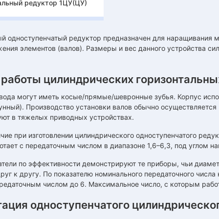
альный редуктор 1ЦУ(ЦУ)
ый одноступенчатый редуктор предназначен для наращивания 
ения элементов (валов). Размеры и вес данного устройства си
 работы цилиндрических горизонтальны
вода могут иметь косые/прямые/шевронные зубья. Корпус испол
гунный). Производство установки валов обычно осуществляетс
уют в тяжелых приводных устройствах.
чие при изготовлении цилиндрического одноступенчатого редук
тает с передаточным числом в диапазоне 1,6–6,3, под углом на
атели по эффективности демонстрируют те приборы, чьи диамет
уг к другу. По показателю номинального передаточного числа
редаточным числом до 6. Максимальное число, с которым работа
тация одноступенчатого цилиндрическо