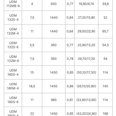
UDM
4
930
0,77
16,80/9,74
39,8
112MB-6
UDM
7,5
1440
0,84
27,20/15,80
52
132S-4
UDM
11
1440
0,84
39,50/22,90
65,7
132M-4
UDM
5,5
950
0,77
22,90/13,20
54,5
132S-6
UDM
7,5
950
0,78
29,70/17,20
64
132M-6
UDM
15
1450
0,85
(30,10/17,30)
114
160S-4
UDM
18,5
1450
0,86
(26,10/20,80)
140
160M-4
UDM
11
960
0,81
(23,60/13,60)
114
160S-6
UDM
22
1450
0,85
(42,20/24,90)
168
180S-4