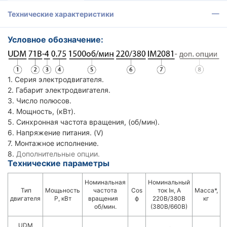
Технические характеристики
Условное обозначение:
1. Серия электродвигателя.
2. Габарит электродвигателя.
3. Число полюсов.
4. Мощность, (кВт).
5. Синхронная частота вращения, (об/мин).
6. Напряжение питания. (V)
7. Монтажное исполнение.
8.
Дополнительные опции.
Технические параметры
Номинальная
Номинальный
Тип
Мощьность
частота
Cos
ток Iн, А
Масса*,
двигателя
P, кВт
вращения
ф
220В/380В
кг
об/мин.
(380В/660В)
UDM