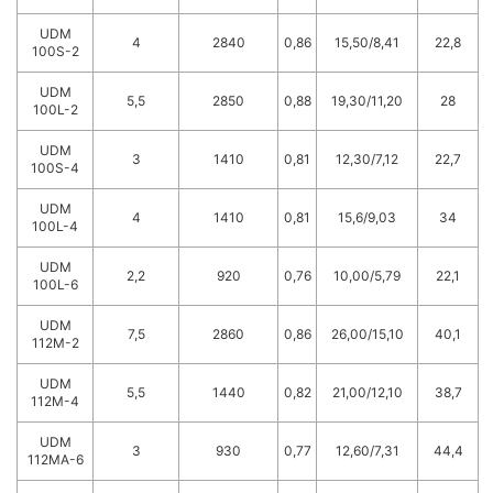
UDM
4
2840
0,86
15,50/8,41
22,8
100S-2
UDM
5,5
2850
0,88
19,30/11,20
28
100L-2
UDM
3
1410
0,81
12,30/7,12
22,7
100S-4
UDM
4
1410
0,81
15,6/9,03
34
100L-4
UDM
2,2
920
0,76
10,00/5,79
22,1
100L-6
UDM
7,5
2860
0,86
26,00/15,10
40,1
112M-2
UDM
5,5
1440
0,82
21,00/12,10
38,7
112M-4
UDM
3
930
0,77
12,60/7,31
44,4
112MA-6