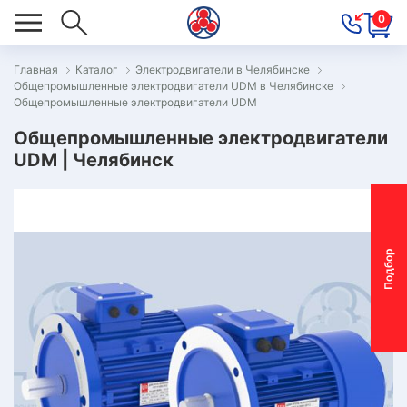
0
Главная
Каталог
Электродвигатели в Челябинске
Общепромышленные электродвигатели UDM в Челябинске
ОВОСТИ
Общепромышленные электродвигатели UDM
ОДБОР
Общепромышленные электродвигатели
ОТОР-
UDM | Челябинск
ЕДУКТОРА
АС
П
о
д
б
о
р
м
о
т
о
р
-
р
е
д
у
к
т
о
р
ОНТАКТЫ
ПЕЦПРЕДЛОЖЕНИЯ
ТЗЫВЫ
ЕКЛАМАЦИОННЫЙ