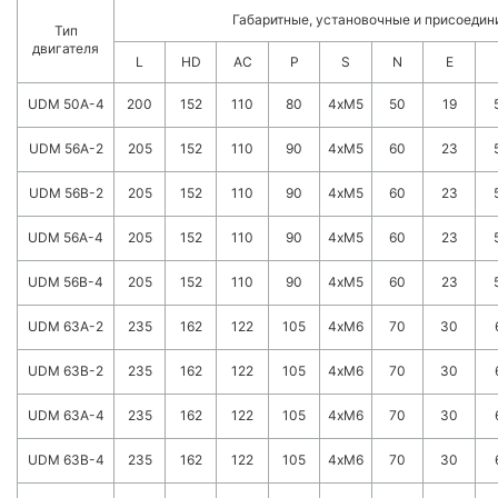
Габаритные, установочные и присоеди
Тип
двигателя
L
HD
AC
P
S
N
E
UDM 50A-4
200
152
110
80
4xM5
50
19
UDM 56A-2
205
152
110
90
4xM5
60
23
UDM 56B-2
205
152
110
90
4xM5
60
23
UDM 56A-4
205
152
110
90
4xM5
60
23
UDM 56B-4
205
152
110
90
4xM5
60
23
UDM 63A-2
235
162
122
105
4xM6
70
30
UDM 63B-2
235
162
122
105
4xM6
70
30
UDM 63A-4
235
162
122
105
4xM6
70
30
UDM 63B-4
235
162
122
105
4xM6
70
30