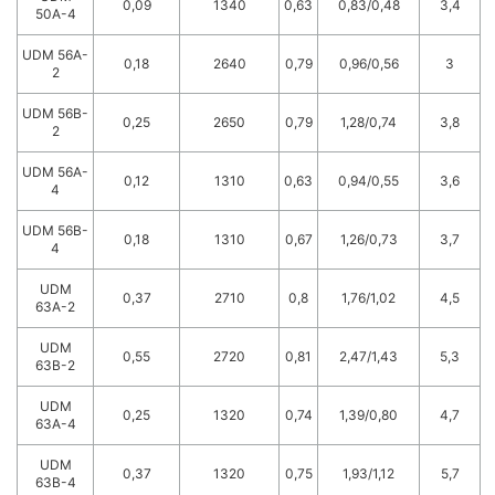
0,09
1340
0,63
0,83/0,48
3,4
50A-4
UDM 56A-
0,18
2640
0,79
0,96/0,56
3
2
UDM 56B-
0,25
2650
0,79
1,28/0,74
3,8
2
UDM 56A-
0,12
1310
0,63
0,94/0,55
3,6
4
UDM 56B-
0,18
1310
0,67
1,26/0,73
3,7
4
UDM
0,37
2710
0,8
1,76/1,02
4,5
63A-2
UDM
0,55
2720
0,81
2,47/1,43
5,3
63B-2
UDM
0,25
1320
0,74
1,39/0,80
4,7
63A-4
UDM
0,37
1320
0,75
1,93/1,12
5,7
63B-4