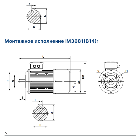
Монтажное исполнение IM3681(B14):
<