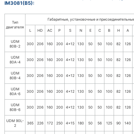
IM3081(B5):
Габаритные, установочные и присоединительны
Тип
двигателя
L
HD
AC
P
S
N
E
C
B
H
A
UDM
300
206
160
200
4x12
130
50
50
100
82
126
80B-2
UDM
300
206
160
200
4x12
130
50
50
100
82
126
80A-4
UDM
300
206
160
200
4x12
130
50
50
100
82
126
80B-4
UDM
300
206
160
200
4x12
130
50
50
100
82
126
80A-6
UDM
300
206
160
200
4x12
130
50
50
100
82
126
80B-6
UDM 90L-
365
226
172
250
4x15
180
50
56
125
90
140
2