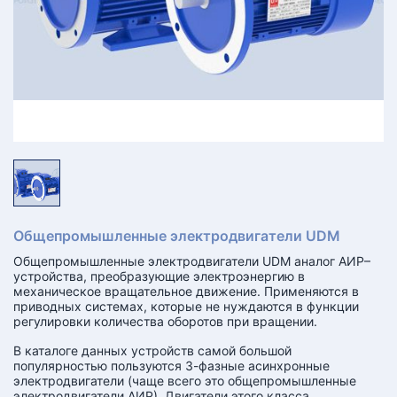
КТ
АКАНСИИ
братный
звонок
осква
лер:
сква
ыбрать
ругой
город
Общепромышленные электродвигатели UDM
Обще­промышленные электро­двигатели UDM аналог АИР–
устройства, преобразующие электроэнергию в
механическое вращательное движение. Применяются в
приводных системах, которые не нуждаются в функции
регулировки количества оборотов при вращении.
В каталоге данных устройств самой большой
популярностью пользуются 3-фазные асинхронные
электродвигатели (чаще всего это общепромышленные
электродвигатели АИР). Двигатели этого класса,