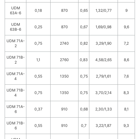
UDM
0,18
870
0,65
1,32/0,77
9
63A-6
UDM
0,25
870
0,67
1,69/0,98
9,6
63B-6
UDM 71A-
0,75
2740
0,82
3,29/1,90
7,2
2
UDM 71B-
1,1
2760
0,83
4,58/2,65
8,6
2
UDM 71A-
0,55
1350
0,75
2,79/1,61
7,6
4
UDM 71B-
0,75
1350
0,75
3,70/2,14
8,3
4
UDM 71A-
0,37
910
0,68
2,30/1,33
8,1
6
UDM 71B-
0,55
910
0,7
3,22/1,87
9,3
6