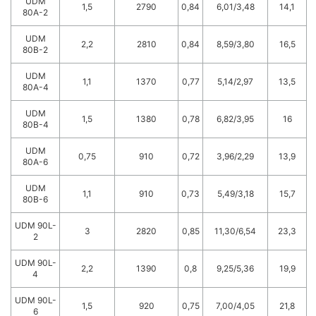
UDM
1,5
2790
0,84
6,01/3,48
14,1
80A-2
UDM
2,2
2810
0,84
8,59/3,80
16,5
80B-2
UDM
1,1
1370
0,77
5,14/2,97
13,5
80A-4
UDM
1,5
1380
0,78
6,82/3,95
16
80B-4
UDM
0,75
910
0,72
3,96/2,29
13,9
80A-6
UDM
1,1
910
0,73
5,49/3,18
15,7
80B-6
UDM 90L-
3
2820
0,85
11,30/6,54
23,3
2
UDM 90L-
2,2
1390
0,8
9,25/5,36
19,9
4
UDM 90L-
1,5
920
0,75
7,00/4,05
21,8
6