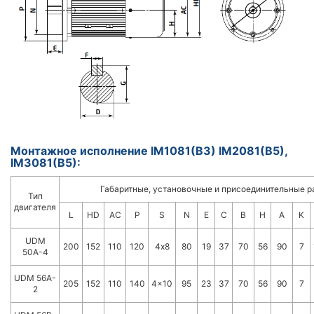
Монтажное исполнение IM1081(B3) IM2081(B5),
IM3081(B5):
Габаритные, установочные и присоединительные 
Тип
двигателя
L
HD
AC
P
S
N
E
C
B
H
A
K
UDM
200
152
110
120
4х8
80
19
37
70
56
90
7
50A-4
UDM 56A-
205
152
110
140
4x10
95
23
37
70
56
90
7
2