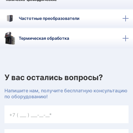
КТ
АКАНСИИ
Частотные преобразователи
братный
Термическая обработка
звонок
осква
лер:
сква
ыбрать
ругой
город
У вас остались вопросы?
Напишите нам, получите бесплатную консультацию
по оборудованию!