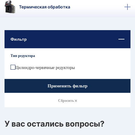
КТ
Термическая обработка
АКАНСИИ
братный
звонок
Фильтр
осква
лер:
сква
Тип редуктора
ыбрать
ругой
Цилиндро-червячные редукторы
город
Применить фильтр
Сбросить
У вас остались вопросы?