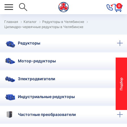
0
Главная
Каталог
Редукторы в Челябинске
Цилиндро-червячные редукторы в Челябинске
ОВОСТИ
ОДБОР
Редукторы
ОТОР-
ЕДУКТОРА
Мотор-редукторы
АС
Электродвигатели
П
о
д
б
о
р
м
о
т
о
р
-
р
е
д
у
к
т
о
р
ОНТАКТЫ
ПЕЦПРЕДЛОЖЕНИЯ
Индустриальные редукторы
ТЗЫВЫ
Частотные преобразователи
ЕКЛАМАЦИОННЫЙ