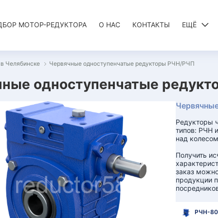
ДБОР МОТОР-РЕДУКТОРА
О НАС
КОНТАКТЫ
ЕЩЁ
 в Челябинске
Червячные одноступенчатые редукторы РЧН/РЧП
ные одноступенчатые редукто
Червячные
Редукторы ч
типов: РЧН 
над колесом
Получить и
характерист
заказ можно
продукции п
посредников
РЧН-80