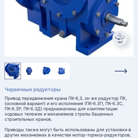
КТ
АКАНСИИ
братный
звонок
осква
лер:
сква
ыбрать
ругой
город
Червячные редукторы
Привод передвижения крана ПК-6,3, он же редуктор ПК,
(основной вариант) и его исполнения (ПК-6.3П, ПК-6.3С,
ПК-6.3Р, ПК-6.3Д) предназначены для комплектации
ходовых тележек и механизмов стрелы башенных
строительных кранов.
Приводы также могут быть использованы для установки в
других механизмах в качестве мотор-тормоз-редукторов,