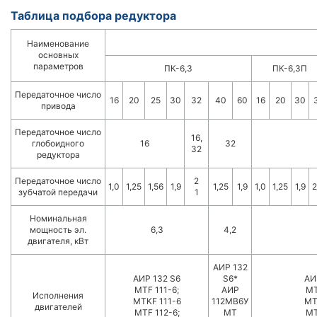
Таблица подбора редуктора
Наименование
основных
параметров
ПК-6,3
ПК-6,3П
Передаточное число
16
20
25
30
32
40
60
16
20
30
привода
Передаточное число
16,
глобоидного
16
32
32
редуктора
Передаточное число
2
1,0
1,25
1,56
1,9
1,25
1,9
1,0
1,25
1,9
2
зубчатой передачи
1
Номинальная
мощность эл.
6,3
4,2
двигателя, кВт
АИР 132
АИР 132 S6
S6*
АИ
MTF 111-6;
АИР
MT
Исполнения
MTKF 111-6
112МВ6У
MT
двигателей
MTF 112-6;
MT
MT