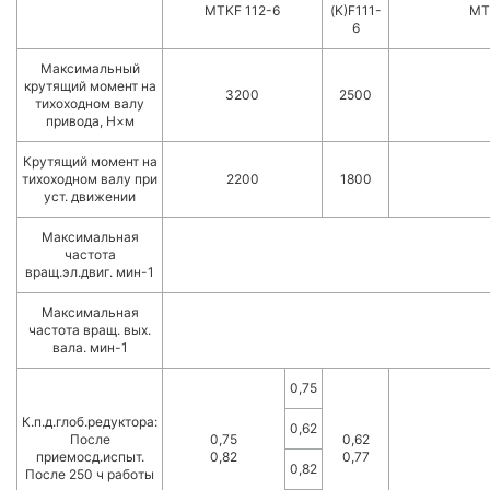
MTKF 112-6
(K)F111-
MT
6
Максимальный
крутящий момент на
3200
2500
тихоходном валу
привода, Н×м
Крутящий момент на
тихоходном валу при
2200
1800
уст. движении
Максимальная
частота
вращ.эл.двиг. мин-1
Максимальная
частота вращ. вых.
вала. мин-1
0,75
К.п.д.глоб.редуктора:
0,62
После
0,75
0,62
приемосд.испыт.
0,82
0,77
0,82
После 250 ч работы