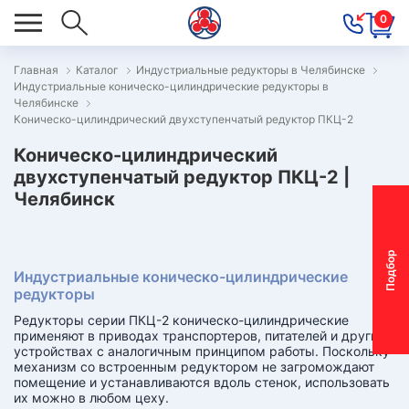
0
Главная
Каталог
Индустриальные редукторы в Челябинске
Индустриальные коническо-цилиндрические редукторы в
ОВОСТИ
Челябинске
Коническо-цилиндрический двухступенчатый редуктор ПКЦ-2
ОДБОР
ОТОР-
Коническо-цилиндрический
двухступенчатый редуктор ПКЦ-2 |
ЕДУКТОРА
Челябинск
АС
П
о
д
б
о
р
м
о
т
о
р
-
р
е
д
у
к
т
о
р
Индустриальные коническо-цилиндрические
ОНТАКТЫ
редукторы
ПЕЦПРЕДЛОЖЕНИЯ
Редукторы серии ПКЦ-2 коническо-цилиндрические
применяют в приводах транспортеров, питателей и других
ТЗЫВЫ
устройствах с аналогичным принципом работы. Поскольку
механизм со встроенным редуктором не загромождают
помещение и устанавливаются вдоль стенок, использовать
ЕКЛАМАЦИОННЫЙ
их можно в любом цеху.