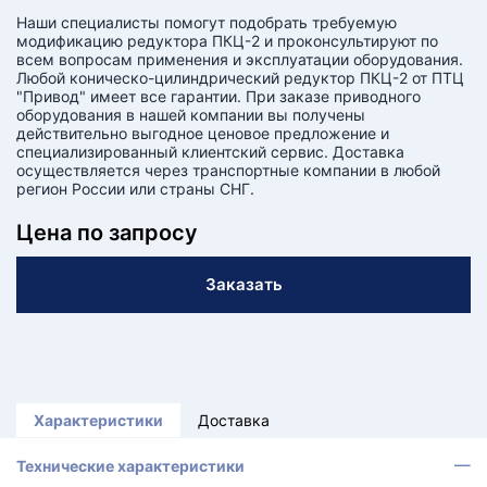
КТ
Наши специалисты помогут подобрать требуемую
модификацию редуктора ПКЦ-2 и проконсультируют по
АКАНСИИ
всем вопросам применения и эксплуатации оборудования.
Любой коническо-цилиндрический редуктор ПКЦ-2 от ПТЦ
"Привод" имеет все гарантии. При заказе приводного
оборудования в нашей компании вы получены
братный
действительно выгодное ценовое предложение и
звонок
осква
специализированный клиентский сервис. Доставка
осуществляется через транспортные компании в любой
лер:
регион России или страны СНГ.
сква
ыбрать
Цена по запросу
ругой
город
Заказать
Характеристики
Доставка
Технические характеристики