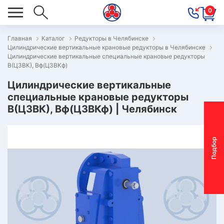
0
Главная
Каталог
Редукторы в Челябинске
Цилиндрические вертикальные крановые редукторы в Челябинске
ОВОСТИ
Цилиндрические вертикальные специальные крановые редукторы
В(Ц3ВК), Вф(Ц3ВКф)
ОДБОР
ОТОР-
Цилиндрические вертикальные
специальные крановые редукторы
ЕДУКТОРА
В(Ц3ВК), Вф(Ц3ВКф) | Челябинск
АС
П
о
д
б
о
р
м
о
т
о
р
-
р
е
д
у
к
т
о
р
ОНТАКТЫ
ПЕЦПРЕДЛОЖЕНИЯ
ТЗЫВЫ
ЕКЛАМАЦИОННЫЙ