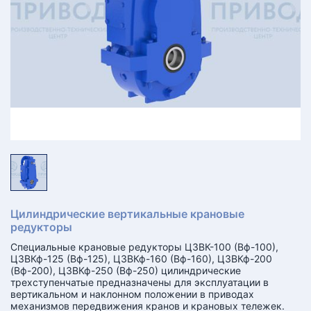
КТ
АКАНСИИ
братный
звонок
осква
лер:
сква
ыбрать
ругой
город
Цилиндрические вертикальные крановые
редукторы
Специальные крановые редукторы Ц3ВК-100 (Вф-100),
Ц3ВКф-125 (Вф-125), Ц3ВКф-160 (Вф-160), Ц3ВКф-200
(Вф-200), Ц3ВКф-250 (Вф-250) цилиндрические
трехступенчатые предназначены для эксплуатации в
вертикальном и наклонном положении в приводах
механизмов передвижения кранов и крановых тележек.