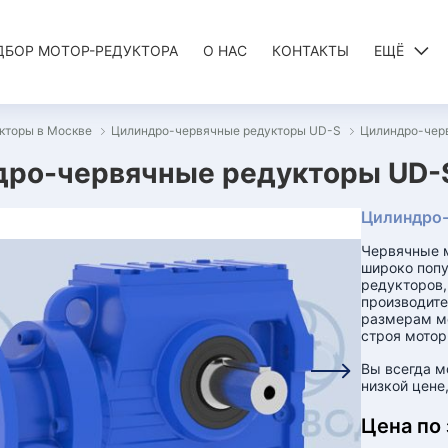
ДБОР МОТОР-РЕДУКТОРА
О НАС
КОНТАКТЫ
ЕЩЁ
кторы в Москве
Цилиндро-червячные редукторы UD-S
Цилиндро-чер
ро-червячные редукторы UD-S
Цилиндро-
Червячные 
широко попу
редукторов,
производит
размерам мо
строя мотор
Вы всегда м
низкой цене
Цена по