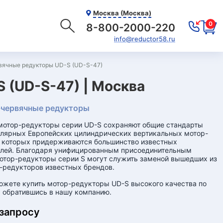
Москва (Москва)
0
8-800-2000-220
info@reductor58.ru
вячные редукторы UD-S (UD-S-47)
 (UD-S-47) | Москва
червячные редукторы
мотор-редукторы серии UD-S сохраняют общие стандарты
лярных Европейских цилиндрических вертикальных мотор-
 которых придерживаются большинство известных
елей. Благодаря унифицированным присоединительным
тор-редукторы серии S могут служить заменой вышедших из
-редукторов известных брендов.
ожете купить мотор-редукторы UD-S высокого качества по
, обратившись в нашу компанию.
 запросу