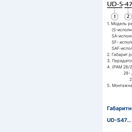
1. Модель р
(S-исполне
SA-исполне
SF- исполн
SAF-исполн
2. Габарит р
3. Передато
4. (PAM 28/
28- диаме
250- нару
5. Монтажна
Габаритн
UD-S47..