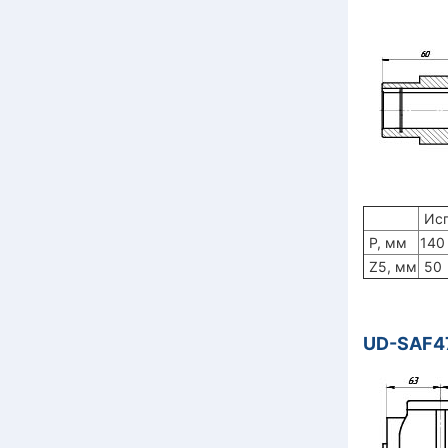
Исп
P, мм
140
Z5, мм
50
UD-SAF47