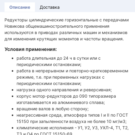
Описание
Доставка
Редукторы цилиндрические горизонтальные с передачами
Новикова общемашиностроительного применения
используются в приводах различных машин и механизмов
для изменения крутящих моментов и частоты вращения.
Условия применения:
работа длительная до 24 ч в сутки или с
периодическими остановками;
работа в непрерывном и повторно-кратковременном
режиме, т.е. при переменных нагрузках с
периодическими остановками;
нагрузка одного направления и реверсивная;
корпус мотор-редукторов до 090 типоразмера
изготавливается из алюминиевого сплава;
вращение валов в любую сторону;
неагрессивная среда, атмосфера типов I и II по ГОСТ
15150 при запыленности воздуха не более 10 мг/м3;
климатические исполнения - У1, У2, У3, УХЛ-4, Т1, Т2,
Т3 и О4 по ГОСТ 15150-69.