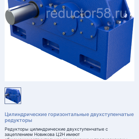
КТ
АКАНСИИ
братный
звонок
осква
лер:
сква
ыбрать
ругой
город
Цилиндрические горизонтальные двухступенчатые
редукторы
Редукторы цилиндрические двухступенчатые с
зацеплением Новикова Ц2Н имеют