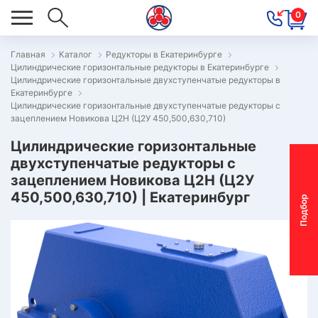
0
Главная
Каталог
Редукторы в Екатеринбурге
Цилиндрические горизонтальные редукторы в Екатеринбурге
ОВОСТИ
Цилиндрические горизонтальные двухступенчатые редукторы в
Екатеринбурге
ОДБОР
Цилиндрические горизонтальные двухступенчатые редукторы с
ОТОР-
зацеплением Новикова Ц2Н (Ц2У 450,500,630,710)
ЕДУКТОРА
Цилиндрические горизонтальные
двухступенчатые редукторы с
зацеплением Новикова Ц2Н (Ц2У
АС
450,500,630,710) | Екатеринбург
П
о
д
б
о
р
м
о
т
о
р
-
р
е
д
у
к
т
о
р
ОНТАКТЫ
ПЕЦПРЕДЛОЖЕНИЯ
ТЗЫВЫ
ЕКЛАМАЦИОННЫЙ