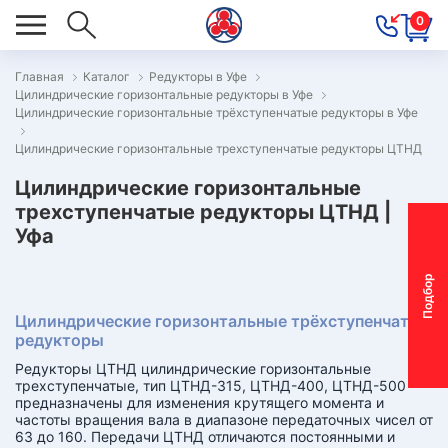
0
Главная
Каталог
Редукторы в Уфе
Цилиндрические горизонтальные редукторы в Уфе
ОВОСТИ
Цилиндрические горизонтальные трёхступенчатые редукторы в Уфе
ОДБОР
Цилиндрические горизонтальные трехступенчатые редукторы ЦТНД
ОТОР-
Цилиндрические горизонтальные
ЕДУКТОРА
трехступенчатые редукторы ЦТНД |
Уфа
АС
П
о
д
б
о
р
м
о
т
о
р
-
р
е
д
у
к
т
о
р
ОНТАКТЫ
Цилиндрические горизонтальные трёхступенчатые
ПЕЦПРЕДЛОЖЕНИЯ
редукторы
Редукторы ЦТНД цилиндрические горизонтальные
ТЗЫВЫ
трехступенчатые, тип ЦТНД-315, ЦТНД-400, ЦТНД-500
предназначены для изменения крутящего момента и
частоты вращения вала в диапазоне передаточных чисел от
ЕКЛАМАЦИОННЫЙ
63 до 160. Передачи ЦТНД отличаются постоянными и