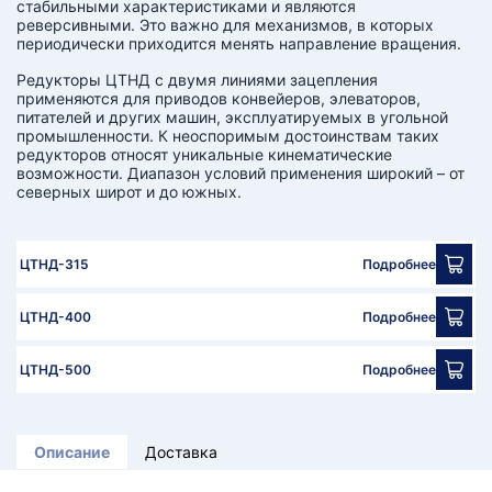
стабильными характеристиками и являются
КТ
реверсивными. Это важно для механизмов, в которых
периодически приходится менять направление вращения.
АКАНСИИ
Редукторы ЦТНД с двумя линиями зацепления
применяются для приводов конвейеров, элеваторов,
питателей и других машин, эксплуатируемых в угольной
братный
промышленности. К неоспоримым достоинствам таких
звонок
осква
редукторов относят уникальные кинематические
лер:
возможности. Диапазон условий применения широкий – от
северных широт и до южных.
сква
ыбрать
ругой
город
ЦТНД-315
Подробнее
ЦТНД-400
Подробнее
ЦТНД-500
Подробнее
Описание
Доставка