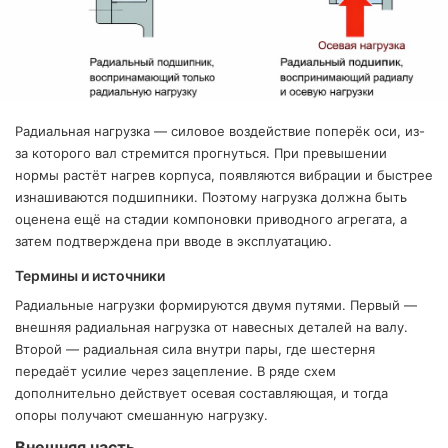
ТЗЫВЫ
ЕКЛАМАЦИОННЫЙ
КТ
Радиальная нагрузка — силовое воздействие поперёк оси, из-
АКАНСИИ
за которого вал стремится прогнуться. При превышении
нормы растёт нагрев корпуса, появляются вибрации и быстрее
изнашиваются подшипники. Поэтому нагрузка должна быть
братный
звонок
осква
оценена ещё на стадии компоновки приводного агрегата, а
затем подтверждена при вводе в эксплуатацию.
лер:
сква
Термины и источники
ыбрать
ругой
Радиальные нагрузки формируются двумя путями. Первый —
город
внешняя радиальная нагрузка от навесных деталей на валу.
Второй — радиальная сила внутри пары, где шестерня
передаёт усилие через зацепление. В ряде схем
дополнительно действует осевая составляющая, и тогда
опоры получают смешанную нагрузку.
Внешняя часть