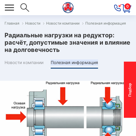
0
Главная
Новости
Новости компании
Полезная информация
ОВОСТИ
Радиальные нагрузки на редуктор:
ОДБОР
расчёт, допустимые значения и влияние
на долговечность
ОТОР-
ЕДУКТОРА
Новости компании
Полезная информация
АС
П
о
д
б
о
р
м
о
т
о
р
-
р
е
д
у
к
т
о
р
ОНТАКТЫ
ОСТАВКА
АРАНТИЯ
ПЕЦПРЕДЛОЖЕНИЯ