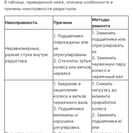
В таблице, приведенной ниже, описаны особенности и
причины неисправности редукторов.
Методы
Неисправность
Причина
ремонта
1. Заменить
1. Подшипники
подшипники или
повреждены или
отрегулировать
Неравномерные,
не
их
резкие стуки внутри
отрегулированы
2. Заменить
редуктора
2. Отколоты зубья
червячную пару:
колеса или витков
колесо и
червяка
червячный вал
1. Заедание в
1. Снизить
зацеплении
нагрузку до
колеса и витков
момента
червячного вала
приработки
2. Подшипники
колеса
изношены и
2. Заменить
нарушена
подшипники и/
регулировка
или