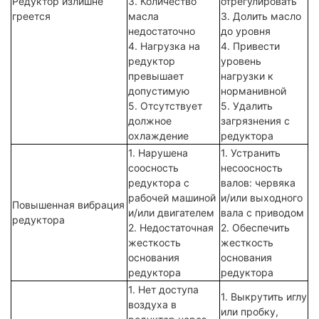
Редуктор излишне
3. Количество
отрегулировать
греется
масла
3. Долить масло
недостаточно
до уровня
4. Нагрузка на
4. Привести
редуктор
уровень
превышает
нагрузки к
допустимую
норманивной
5. Отсутствует
5. Удалить
должное
загрязнения с
охлаждение
редуктора
1. Нарушена
1. Устранить
соосность
несоосность
редуктора с
валов: червяка
рабочей машиной
и/или выходного
Повышенная вибрация
и/или двигателем
вала с приводом
редуктора
2. Недостаточная
2. Обеспечить
жесткость
жесткость
основания
основания
редуктора
редуктора
1. Нет доступа
1. Выкрутить иглу
воздуха в
или пробку,