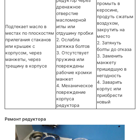
редуктор через
промыть в
дренажное
керосине,
отверстие
продуть сжатым
масломерной
воздухом,
Подтекает масло в
иглы или
закрутить на
местах по плоскостям
отдушину пробки
место
прилегания стаканов
2. Ослабла
2. Затянуть
или крышек с
затяжка болтов
болты до отказа
корпусом, через
3. Отсутствует
3. Заменить
манжеты, через
пружина или
манжету
трещину в корпусе
повреждены
пришедшую в
рабочие кромки
негодность
манжет
4. Заварить
4. Механическое
корпус или
повреждение
приобрести
корпуса
новый
редуктора
Ремонт редуктора