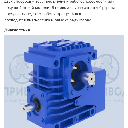
двух способов – восстановлением работоспособности или
ТЗЫВЫ
покупкой новой модели. В первом случае затраты будут на
порядок выше, зато работы проще. А как
ЕКЛАМАЦИОННЫЙ
проводится диагностика и ремонт редуктора?
КТ
Диагностика
АКАНСИИ
братный
звонок
осква
лер:
сква
ыбрать
ругой
город