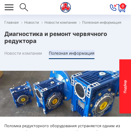
0
Главная
Новости
Новости компании
Полезная информация
ОВОСТИ
Диагностика и ремонт червячного
ОДБОР
редуктора
ОТОР-
Новости компании
Полезная информация
ЕДУКТОРА
АС
П
о
д
б
о
р
м
о
т
о
р
-
р
е
д
у
к
т
о
р
ОНТАКТЫ
ОСТАВКА
АРАНТИЯ
ПЕЦПРЕДЛОЖЕНИЯ
Поломка редукторного оборудования устраняется одним из