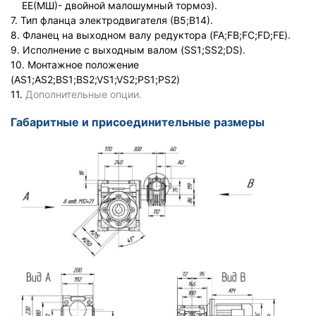
ЕЕ(МШ)- двойной малошумный тормоз).
7. Тип фланца электродвигателя (В5;В14).
8. Фланец на выходном валу редуктора (FA;FB;FC;FD;FE).
9. Исполнение с выходным валом (SS1;SS2;DS).
10. Монтажное положение
(AS1;AS2;BS1;BS2;VS1;VS2;PS1;PS2)
11.
Дополнительные опции.
Габаритные и присоединительные размеры