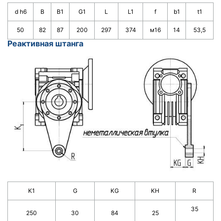
d h6
B
B1
G1
L
L1
f
b1
t1
50
82
87
200
297
374
м16
14
53,5
Реактивная штанга
K1
G
KG
KH
R
35
250
30
84
25