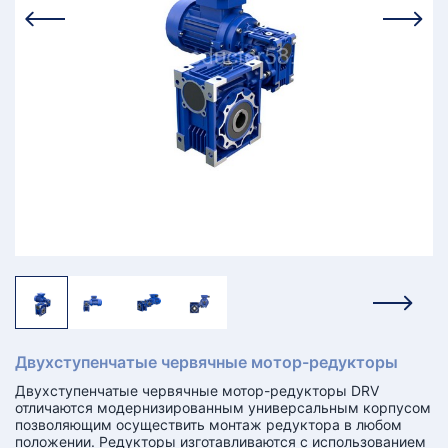
КТ
АКАНСИИ
братный
звонок
осква
лер:
сква
ыбрать
ругой
город
Двухступенчатые червячные мотор-редукторы
Двухступенчатые червячные мотор-редукторы DRV
отличаются модернизированным универсальным корпусом
позволяющим осуществить монтаж редуктора в любом
положении. Редукторы изготавливаются с использованием