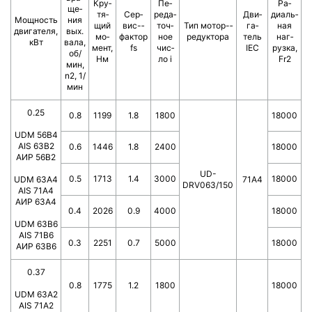
Кру­
Пе­
Ра­
ще­
тя­
Сер­
ре­да­
Дви­
диаль­
Мощ­ность
ния
щий
вис-­
точ­
Тип мотор-­
га­
ная
двигателя,
вых.
мо­
фактор
ное
ре­дук­то­ра
тель
наг­
кВт
вала,
ме­нт,
fs
чис­
IEC
руз­ка,
об/
Нм
ло i
Fr2
мин,
n2, 1/
мин
0.25
0.8
1199
1.8
1800
18000
UDM 56B4
AIS 63B2
0.6
1446
1.8
2400
18000
АИР 56В2
UD-
0.5
1713
1.4
3000
18000
UDM 63A4
71A4
DRV063/150
AIS 71A4
АИР 63А4
0.4
2026
0.9
4000
18000
UDM 63B6
AIS 71B6
0.3
2251
0.7
5000
18000
АИР 63В6
0.37
0.8
1775
1.2
1800
18000
UDM 63A2
AIS 71A2