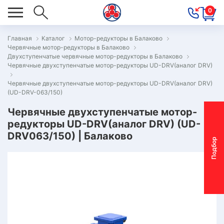
0
Главная
Каталог
Мотор-редукторы в Балаково
Червячные мотор-редукторы в Балаково
ОВОСТИ
Двухступенчатые червячные мотор-редукторы в Балаково
Червячные двухступенчатые мотор-редукторы UD-DRV(аналог DRV)
ОДБОР
ОТОР-
Червячные двухступенчатые мотор-редукторы UD-DRV(аналог DRV)
(UD-DRV-063/150)
ЕДУКТОРА
Червячные двухступенчатые мотор-
редукторы UD-DRV(аналог DRV) (UD-
АС
DRV063/150) | Балаково
П
о
д
б
о
р
м
о
т
о
р
-
р
е
д
у
к
т
о
р
ОНТАКТЫ
ПЕЦПРЕДЛОЖЕНИЯ
ТЗЫВЫ
ЕКЛАМАЦИОННЫЙ