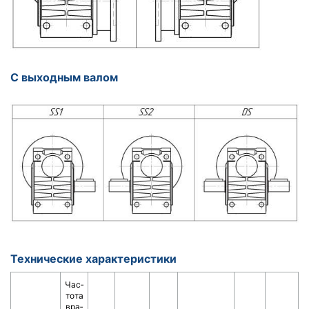
С выходным валом
Технические характеристики
Час­
то­та
вра­