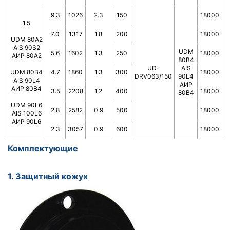
9.3
1026
2.3
150
18000
1.5
7.0
1317
1.8
200
18000
UDM 80A2
AIS 90S2
UDM
5.6
1602
1.3
250
18000
АИР 80А2
80B4
UD-
AIS
UDM 80B4
4.7
1860
1.3
300
18000
DRV063/150
90L4
AIS 90L4
АИР
АИР 80В4
3.5
2208
1.2
400
18000
80В4
UDM 90L6
2.8
2582
0.9
500
18000
AIS 100L6
АИР 90L6
2.3
3057
0.9
600
18000
Комплектующие
1. Защитный кожух