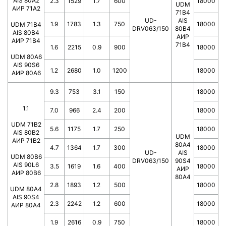
AIS 80A2
2.3
1529
1.7
600
18000
UDM
АИР 71А2
71B4
UD-
AIS
1.9
1783
1.3
750
18000
UDM 71B4
DRV063/150
80B4
AIS 80B4
АИР
АИР 71В4
71В4
1.6
2215
0.9
900
18000
UDM 80A6
AIS 90S6
1.2
2680
1.0
1200
18000
АИР 80А6
9.3
753
3.1
150
18000
1.1
7.0
966
2.4
200
18000
UDM 71B2
5.6
1175
1.7
250
18000
AIS 80B2
UDM
АИР 71В2
80A4
4.7
1364
1.7
300
18000
UD-
AIS
UDM 80B6
DRV063/150
90S4
AIS 90L6
3.5
1619
1.6
400
18000
АИР
АИР 80В6
80А4
2.8
1893
1.2
500
18000
UDM 80A4
AIS 90S4
2.3
2242
1.2
600
18000
АИР 80А4
1.9
2616
0.9
750
18000