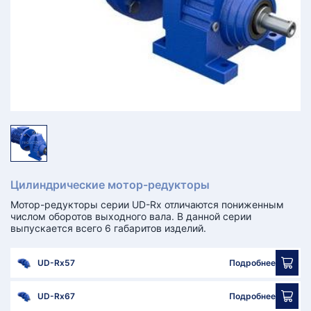
КТ
АКАНСИИ
братный
звонок
осква
лер:
сква
ыбрать
ругой
город
Цилиндрические мотор-редукторы
Мотор-редукторы серии UD-Rx отличаются пониженным
числом оборотов выходного вала. В данной серии
выпускается всего 6 габаритов изделий.
UD-Rx57
Подробнее
UD-Rx67
Подробнее