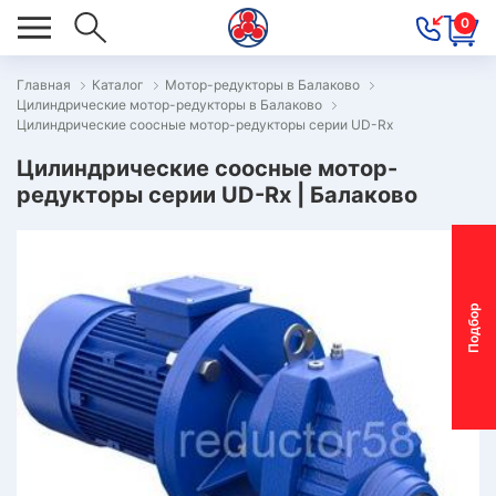
0
Главная
Каталог
Мотор-редукторы в Балаково
Цилиндрические мотор-редукторы в Балаково
ОВОСТИ
Цилиндрические соосные мотор-редукторы серии UD-Rx
ОДБОР
Цилиндрические соосные мотор-
ОТОР-
редукторы серии UD-Rx | Балаково
ЕДУКТОРА
АС
П
о
д
б
о
р
м
о
т
о
р
-
р
е
д
у
к
т
о
р
ОНТАКТЫ
ПЕЦПРЕДЛОЖЕНИЯ
ТЗЫВЫ
ЕКЛАМАЦИОННЫЙ