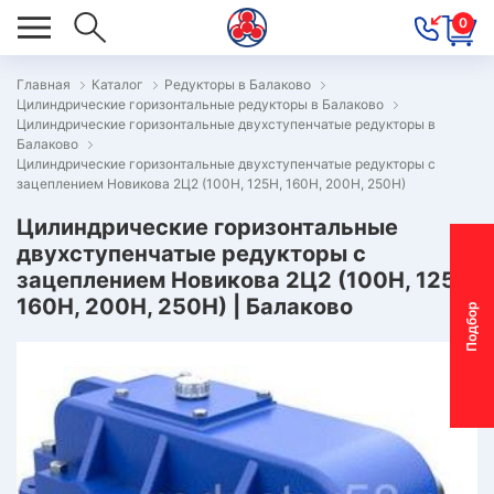
0
Главная
Каталог
Редукторы в Балаково
Цилиндрические горизонтальные редукторы в Балаково
ОВОСТИ
Цилиндрические горизонтальные двухступенчатые редукторы в
Балаково
ОДБОР
Цилиндрические горизонтальные двухступенчатые редукторы с
ОТОР-
зацеплением Новикова 2Ц2 (100Н, 125Н, 160Н, 200Н, 250Н)
ЕДУКТОРА
Цилиндрические горизонтальные
двухступенчатые редукторы с
зацеплением Новикова 2Ц2 (100Н, 125Н,
АС
160Н, 200Н, 250Н) | Балаково
П
о
д
б
о
р
м
о
т
о
р
-
р
е
д
у
к
т
о
р
ОНТАКТЫ
ПЕЦПРЕДЛОЖЕНИЯ
ТЗЫВЫ
ЕКЛАМАЦИОННЫЙ