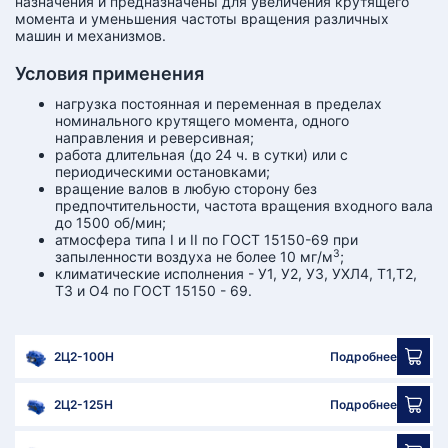
назначения и предназначены для увеличения крутящего
момента и уменьшения частоты вращения различных
машин и механизмов.
Условия применения
нагрузка постоянная и переменная в пределах
номинального крутящего момента, одного
направления и реверсивная;
работа длительная (до 24 ч. в сутки) или с
периодическими остановками;
вращение валов в любую сторону без
предпочтительности, частота вращения входного вала
до 1500 об/мин;
атмосфера типа I и II по ГОСТ 15150-69 при
3
запыленности воздуха не более 10 мг/м
;
климатические исполнения - У1, У2, УЗ, УХЛ4, Т1,Т2,
ТЗ и О4 по ГОСТ 15150 - 69.
2Ц2-100Н
Подробнее
2Ц2-125Н
Подробнее