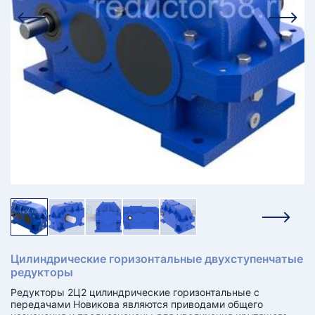
КТ
АКАНСИИ
братный
звонок
осква
лер:
сква
ыбрать
ругой
город
Цилиндрические горизонтальные двухступенчатые
редукторы
Редукторы 2Ц2 цилиндрические горизонтальные с
передачами Новикова являются приводами общего