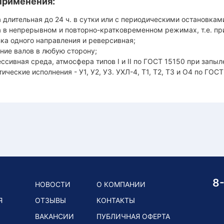
применения:
 длительная до 24 ч. в сутки или с периодическими остановкам
а в непрерывном и повторно-кратковременном режимах, т.е. п
зка одного направления и реверсивная;
ние валов в любую сторону;
ссивная среда, атмосфера типов I и II по ГОСТ 15150 при запыл
ические исполнения - У1, У2, У3. УХЛ-4, Т1, Т2, Т3 и О4 по ГОС
8
НОВОСТИ
О КОМПАНИИ
Я
ОТЗЫВЫ
КОНТАКТЫ
ВАКАНСИИ
ПУБЛИЧНАЯ ОФЕРТА