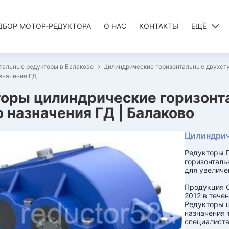
ДБОР МОТОР-РЕДУКТОРА
О НАС
КОНТАКТЫ
ЕЩЁ
тальные редукторы в Балаково
Цилиндрические горизонтальные двухст
значения ГД
оры цилиндрические горизонт
 назначения ГД | Балаково
Цилиндрич
Редукторы Г
горизонтал
для увеличе
Продукция 
2012 в течен
Редукторы ц
назначения 
специалиста