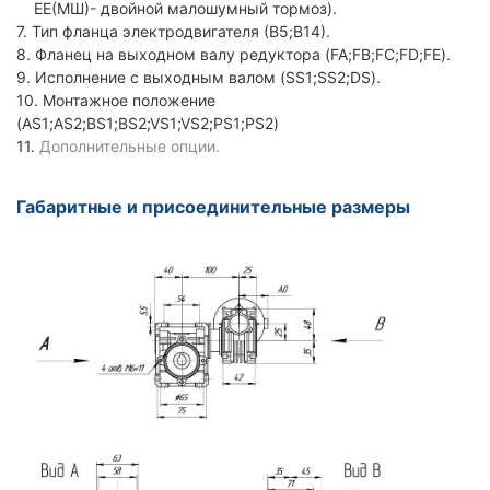
ЕЕ(МШ)- двойной малошумный тормоз).
7. Тип фланца электродвигателя (В5;В14).
8. Фланец на выходном валу редуктора (FA;FB;FC;FD;FE).
9. Исполнение с выходным валом (SS1;SS2;DS).
10. Монтажное положение
(AS1;AS2;BS1;BS2;VS1;VS2;PS1;PS2)
11.
Дополнительные опции.
Габаритные и присоединительные размеры