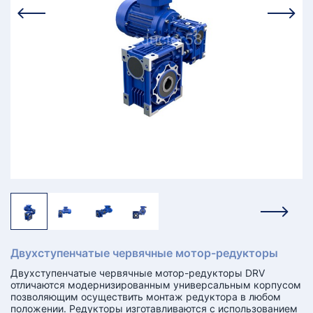
КТ
АКАНСИИ
братный
звонок
осква
лер:
сква
ыбрать
ругой
город
Двухступенчатые червячные мотор-редукторы
Двухступенчатые червячные мотор-редукторы DRV
отличаются модернизированным универсальным корпусом
позволяющим осуществить монтаж редуктора в любом
положении. Редукторы изготавливаются с использованием