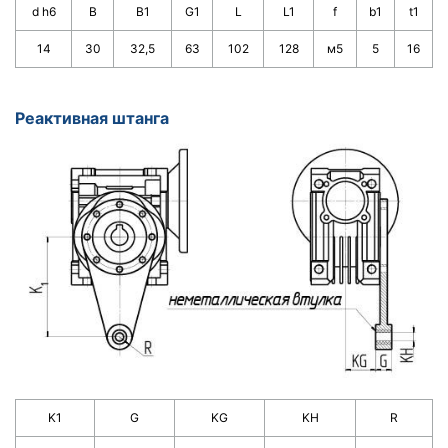
d h6
B
B1
G1
L
L1
f
b1
t1
14
30
32,5
63
102
128
м5
5
1
6
Реактивная штанга
K1
G
KG
KH
R