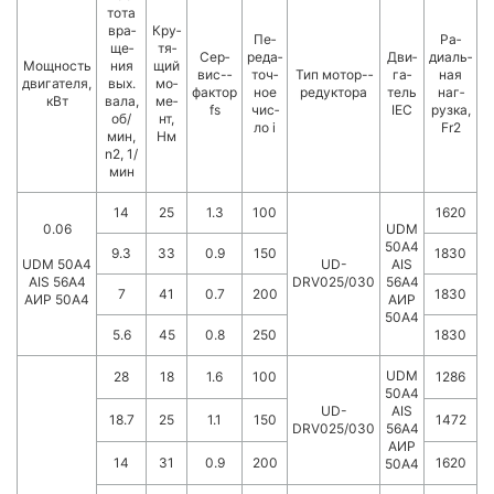
то­та
вра­
Кру­
Пе­
Ра­
ще­
тя­
Сер­
ре­да­
Дви­
диаль­
Мощ­ность
ния
щий
вис-­
точ­
Тип мотор-­
га­
ная
двигателя,
вых.
мо­
фактор
ное
ре­дук­то­ра
тель
наг­
кВт
вала,
ме­
fs
чис­
IEC
руз­ка,
об/
нт,
ло i
Fr2
мин,
Нм
n2, 1/
мин
14
25
1.3
100
1620
0.06
UDM
50A4
9.3
33
0.9
150
1830
UDM 50A4
UD-
AIS
AIS 56A4
DRV025/030
56A4
7
41
0.7
200
1830
AИР 50А4
АИР
50А4
5.6
45
0.8
250
1830
UDM
28
18
1.6
100
1286
50A4
UD-
AIS
18.7
25
1.1
150
1472
DRV025/030
56A4
АИР
14
31
0.9
200
1620
50А4