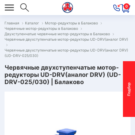
0
Главная
Каталог
Мотор-редукторы в Балаково
Червячные мотор-редукторы в Балаково
ОВОСТИ
Двухступенчатые червячные мотор-редукторы в Балаково
Червячные двухступенчатые мотор-редукторы UD-DRV(аналог DRV)
ОДБОР
ОТОР-
Червячные двухступенчатые мотор-редукторы UD-DRV(аналог DRV)
(UD-DRV-025/030)
ЕДУКТОРА
Червячные двухступенчатые мотор-
редукторы UD-DRV(аналог DRV) (UD-
АС
DRV-025/030) | Балаково
П
о
д
б
о
р
м
о
т
о
р
-
р
е
д
у
к
т
о
р
ОНТАКТЫ
ПЕЦПРЕДЛОЖЕНИЯ
ТЗЫВЫ
ЕКЛАМАЦИОННЫЙ