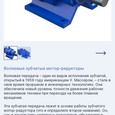
КТ
АКАНСИИ
братный
звонок
осква
лер:
сква
ыбрать
ругой
город
Волновые зубчатые мотор-редукторы
Волновая передача – один из видов исполнения зубчатой,
открытый в 1959 году американцем У. Массером, – стала в
свое время прорывом в инженерных технологиях. Она
обеспечила новый уровень точности движения рабочих
механизмов техники при переходе на более плавное
вращение.
Эта зубчатая передача лежит в основе работы зубчатого
мотор-редуктора (что и определило второе название). Он,
как и другие типы моторных редукторов, объединяет в