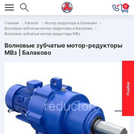
0
Главная
Каталог
Мотор-редукторы в Балаково
Волновые зубчатые мотор-редукторы в Балаково
ОВОСТИ
Волновые зубчатые мотор-редукторы МВз
ОДБОР
Волновые зубчатые мотор-редукторы
ОТОР-
МВз | Балаково
ЕДУКТОРА
АС
П
о
д
б
о
р
м
о
т
о
р
-
р
е
д
у
к
т
о
р
ОНТАКТЫ
ПЕЦПРЕДЛОЖЕНИЯ
ТЗЫВЫ
ЕКЛАМАЦИОННЫЙ