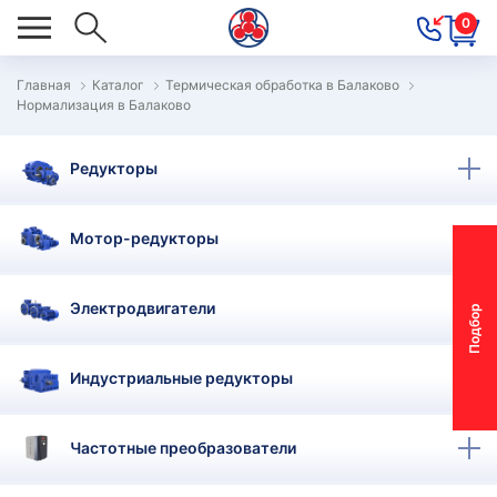
0
Главная
Каталог
Термическая обработка в Балаково
Нормализация в Балаково
ОВОСТИ
ОДБОР
Редукторы
ОТОР-
ЕДУКТОРА
Мотор-редукторы
АС
Электродвигатели
П
о
д
б
о
р
м
о
т
о
р
-
р
е
д
у
к
т
о
р
ОНТАКТЫ
ПЕЦПРЕДЛОЖЕНИЯ
Индустриальные редукторы
ТЗЫВЫ
Частотные преобразователи
ЕКЛАМАЦИОННЫЙ