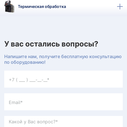
КТ
Термическая обработка
АКАНСИИ
братный
звонок
осква
У вас остались вопросы?
лер:
сква
Напишите нам, получите бесплатную консультацию
ыбрать
по оборудованию!
ругой
город