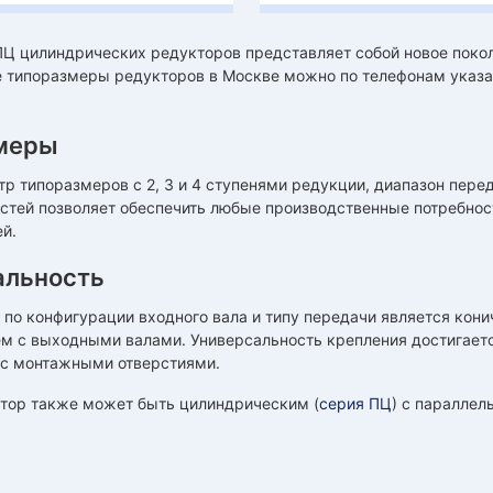
Ц цилиндрических редукторов представляет собой новое покол
 типоразмеры редукторов в Москве можно по телефонам указан
меры
р типоразмеров с 2, 3 и 4 ступенями редукции, диапазон пере
астей позволяет обеспечить любые производственные потребно
й.
альность
 по конфигурации входного вала и типу передачи является ко
м с выходными валами. Универсальность крепления достигает
 с монтажными отверстиями.
тор также может быть цилиндрическим (
серия ПЦ
) с паралле