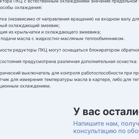
уктора ПКЦ с естественным охлаждением значение предельной 
особы охлаждения:
тка (независимо от направления вращения) на входном валу для
ный охлаждающий змеевик;
ция из крыльчатки и охлаждающего змеевика;
 подачи масла с жидкостно-масляным теплообменником.
мости редукторы ПКЦ могут оснащаться блокиратором обратног
состояния предусмотрена различная дополнительная оснастка:
рический выключатель для контроля работоспособности при пр
тчик для измерения температуры масла в картере, либо для теп
ционным охлаждением.
У вас остал
Напишите нам, полу
консультацию по об