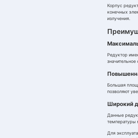
Корпус редук
конечных элем
излучения.
Преимущ
Максимал
Редуктор име
значительное
Повышенна
Большая площ
позволяют уве
Широкий д
Данные редук
температуры м
Для эксплуат