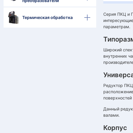
преобразователи
Серия ПКЦ и П
Термическая обработка
интересующие
параметрам.
Типораз
Широкий спект
внутренних ч
производителе
Универс
Редуктор ПКЦ
расположение
поверхностей
Данный редук
валами.
Корпус