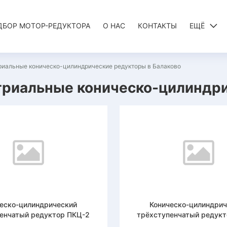
ДБОР МОТОР-РЕДУКТОРА
О НАС
КОНТАКТЫ
ЕЩЁ
риальные коническо-цилиндрические редукторы в Балаково
риальные коническо-цилиндри
еско-цилиндрический
Коническо-цилиндри
енчатый редуктор ПКЦ-2
трёхступенчатый редук