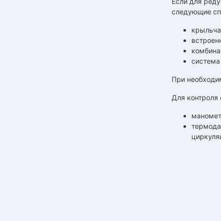
Если для ред
следующие сп
крыльча
встроен
комбина
система
При необходи
Для контроля 
маномет
термода
циркуля