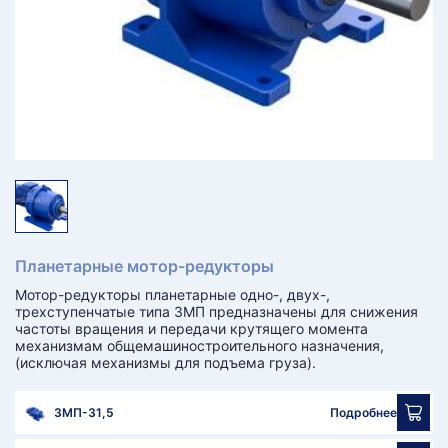
КТ
АКАНСИИ
братный
звонок
осква
лер:
сква
ыбрать
ругой
город
Планетарные мотор-редукторы
Мотор-редукторы планетарные одно-, двух-,
трехступенчатые типа 3МП предназначены для снижения
частоты вращения и передачи крутящего момента
механизмам общемашиностроительного назначения,
(исключая механизмы для подъема груза).
3МП-31,5
Подробнее