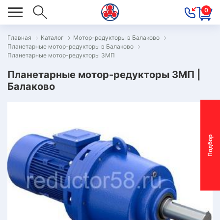
0
Главная
Каталог
Мотор-редукторы в Балаково
Планетарные мотор-редукторы в Балаково
ОВОСТИ
Планетарные мотор-редукторы 3МП
ОДБОР
Планетарные мотор-редукторы 3МП |
ОТОР-
Балаково
ЕДУКТОРА
АС
П
о
д
б
о
р
м
о
т
о
р
-
р
е
д
у
к
т
о
р
ОНТАКТЫ
ПЕЦПРЕДЛОЖЕНИЯ
ТЗЫВЫ
ЕКЛАМАЦИОННЫЙ