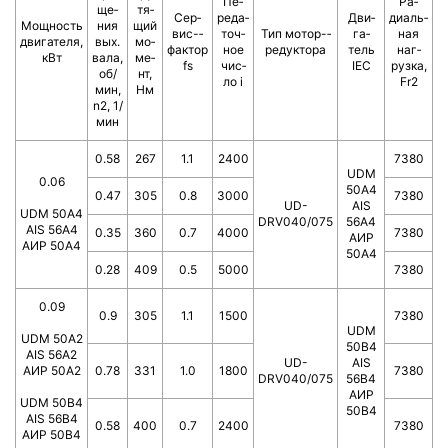
Пе­
Ра­
ще­
тя­
Сер­
ре­да­
Дви­
диаль­
Мощ­ность
ния
щий
вис-­
точ­
Тип мотор-­
га­
ная
двигателя,
вых.
мо­
фактор
ное
ре­дук­то­ра
тель
наг­
кВт
вала,
ме­
fs
чис­
IEC
руз­ка,
об/
нт,
ло i
Fr2
мин,
Нм
n2, 1/
мин
0.58
267
1.1
2400
7380
UDM
0.06
50A4
0.47
305
0.8
3000
7380
UD-
AIS
UDM 50A4
DRV040/075
56A4
AIS 56A4
0.35
360
0.7
4000
7380
АИР
AИР 50А4
50А4
0.28
409
0.5
5000
7380
0.09
0.9
305
1.1
1500
7380
UDM
UDM 50A2
50B4
AIS 56A2
UD-
AIS
АИР 50А2
0.78
331
1.0
1800
7380
DRV040/075
56B4
АИР
UDM 50B4
50В4
AIS 56B4
0.58
400
0.7
2400
7380
АИР 50В4