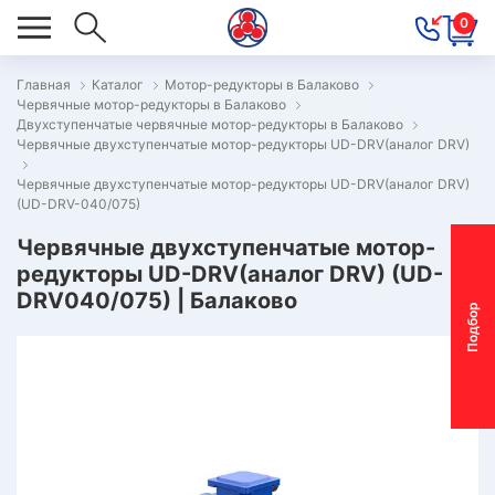
0
Главная
Каталог
Мотор-редукторы в Балаково
Червячные мотор-редукторы в Балаково
ОВОСТИ
Двухступенчатые червячные мотор-редукторы в Балаково
Червячные двухступенчатые мотор-редукторы UD-DRV(аналог DRV)
ОДБОР
ОТОР-
Червячные двухступенчатые мотор-редукторы UD-DRV(аналог DRV)
(UD-DRV-040/075)
ЕДУКТОРА
Червячные двухступенчатые мотор-
редукторы UD-DRV(аналог DRV) (UD-
АС
DRV040/075) | Балаково
П
о
д
б
о
р
м
о
т
о
р
-
р
е
д
у
к
т
о
р
ОНТАКТЫ
ПЕЦПРЕДЛОЖЕНИЯ
ТЗЫВЫ
ЕКЛАМАЦИОННЫЙ