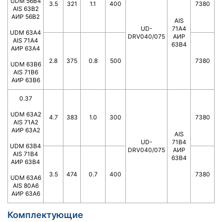
UDM 56B4
3.5
321
1.1
400
7380
AIS 63B2
АИР 56В2
AIS
UD-
71A4
UDM 63A4
DRV040/075
АИР
AIS 71A4
63В4
АИР 63А4
2.8
375
0.8
500
7380
UDM 63B6
AIS 71B6
АИР 63В6
0.37
UDM 63A2
4.7
383
1.0
300
7380
AIS 71A2
АИР 63А2
AIS
UD-
71B4
UDM 63B4
DRV040/075
АИР
AIS 71B4
63В4
АИР 63В4
3.5
474
0.7
400
7380
UDM 63A6
AIS 80A6
АИР 63А6
Комплектующие