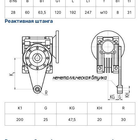
d h6
B
B1
G1
L
L1
f
b1
t1
28
60
63,5
120
192
247
м10
8
31
Реактивная штанга
K1
G
KG
KH
R
200
25
47,5
20
30