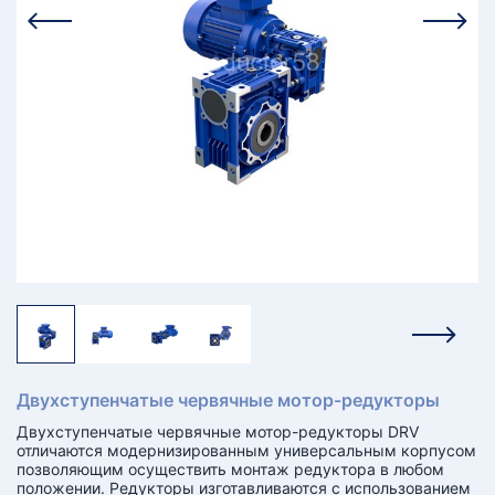
КТ
АКАНСИИ
братный
звонок
осква
лер:
сква
ыбрать
ругой
город
Двухступенчатые червячные мотор-редукторы
Двухступенчатые червячные мотор-редукторы DRV
отличаются модернизированным универсальным корпусом
позволяющим осуществить монтаж редуктора в любом
положении. Редукторы изготавливаются с использованием