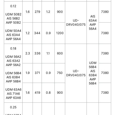
0.12
1.6
279
1.2
900
7380
UDM 50B2
AIS
AIS 56B2
UD-
63A4
АИР 50В2
DRV040/075
АИР
56А4
UDM 50A4
1.2
344
0.9
1200
7380
AIS 63A4
АИР 56А4
0.18
2.3
336
1.1
600
7380
UDM 56A2
AIS 63A2
UDM
АИР 56А2
56B4
UD-
AIS
1.9
371
0.9
750
7380
UDM 56B4
DRV040/075
63B4
AIS 63B4
АИР
АИР 56В4
56В4
UDM 63A6
1.6
419
0.8
900
7380
AIS 71A6
АИР 63А6
0.25