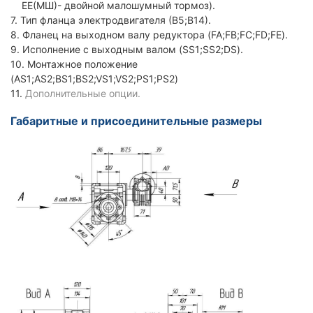
ЕЕ(МШ)- двойной малошумный тормоз).
7. Тип фланца электродвигателя (В5;В14).
8. Фланец на выходном валу редуктора (FA;FB;FC;FD;FE).
9. Исполнение с выходным валом (SS1;SS2;DS).
10. Монтажное положение
(AS1;AS2;BS1;BS2;VS1;VS2;PS1;PS2)
11.
Дополнительные опции.
Габаритные и присоединительные размеры