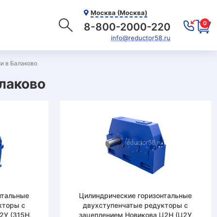
Москва (Москва)
0
8-800-2000-220
info@reductor58.ru
и в Балаково
алаково
нтальные
Цилиндрические горизонтальные
кторы с
двухступенчатые редукторы с
2У (315Н,
зацеплением Новикова Ц2Н (Ц2У