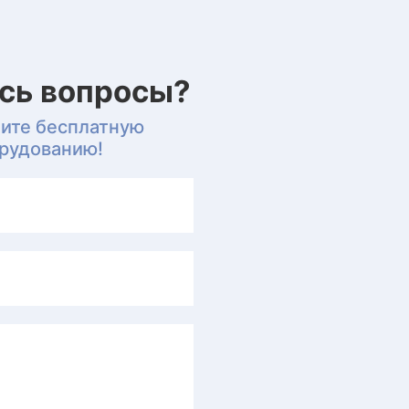
ись вопросы?
чите бесплатную
орудованию!