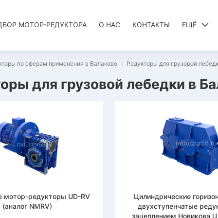
ДБОР МОТОР-РЕДУКТОРА
О НАС
КОНТАКТЫ
ЕЩЁ
кторы по сферам применения в Балаково
Редукторы для грузовой лебедк
оры для грузовой лебедки в Б
е мотор-редукторы UD-RV
Цилиндрические горизо
(аналог NMRV)
двухступенчатые реду
зацеплением Новикова Ц