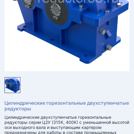
КТ
АКАНСИИ
братный
звонок
осква
лер:
сква
ыбрать
ругой
город
Цилиндрические горизонтальные двухступенчатые
редукторы
Цилиндрические двухступенчатые горизонтальные
редукторы серии Ц2У (315К, 400К) с уменьшенной высотой
оси выходного вала и выступающим картером
предназначены для работы в составе промышленных