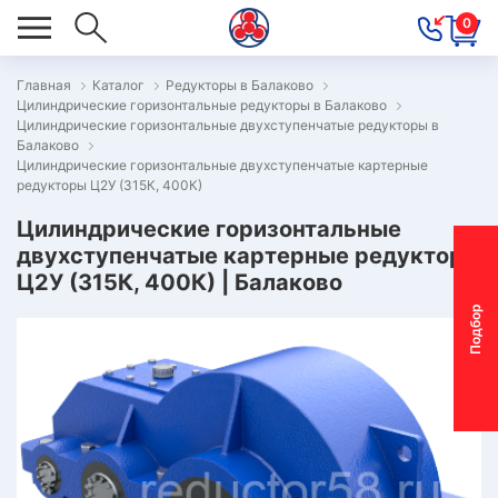
0
Главная
Каталог
Редукторы в Балаково
Цилиндрические горизонтальные редукторы в Балаково
ОВОСТИ
Цилиндрические горизонтальные двухступенчатые редукторы в
Балаково
ОДБОР
Цилиндрические горизонтальные двухступенчатые картерные
ОТОР-
редукторы Ц2У (315К, 400К)
ЕДУКТОРА
Цилиндрические горизонтальные
двухступенчатые картерные редукторы
Ц2У (315К, 400К) | Балаково
АС
П
о
д
б
о
р
м
о
т
о
р
-
р
е
д
у
к
т
о
р
ОНТАКТЫ
ПЕЦПРЕДЛОЖЕНИЯ
ТЗЫВЫ
ЕКЛАМАЦИОННЫЙ