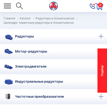
0
Главная
Каталог
Редукторы в Альметьевске
Цилиндро-червячные редукторы в Альметьевске
ОВОСТИ
ОДБОР
Редукторы
ОТОР-
ЕДУКТОРА
Мотор-редукторы
АС
Электродвигатели
П
о
д
б
о
р
м
о
т
о
р
-
р
е
д
у
к
т
о
р
ОНТАКТЫ
ПЕЦПРЕДЛОЖЕНИЯ
Индустриальные редукторы
ТЗЫВЫ
Частотные преобразователи
ЕКЛАМАЦИОННЫЙ