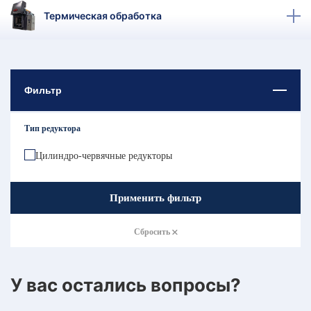
КТ
Термическая обработка
АКАНСИИ
братный
звонок
Фильтр
осква
лер:
сква
Тип редуктора
ыбрать
ругой
Цилиндро-червячные редукторы
город
Применить фильтр
Сбросить
У вас остались вопросы?