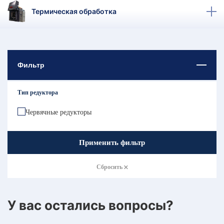
КТ
Термическая обработка
АКАНСИИ
братный
звонок
Фильтр
осква
лер:
сква
Тип редуктора
ыбрать
ругой
Червячные редукторы
город
Применить фильтр
Сбросить
У вас остались вопросы?