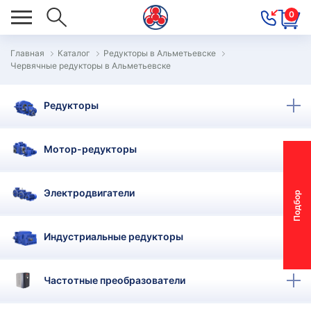
0
Главная
Каталог
Редукторы в Альметьевске
Червячные редукторы в Альметьевске
ОВОСТИ
ОДБОР
Редукторы
ОТОР-
ЕДУКТОРА
Мотор-редукторы
АС
Электродвигатели
П
о
д
б
о
р
м
о
т
о
р
-
р
е
д
у
к
т
о
р
ОНТАКТЫ
ПЕЦПРЕДЛОЖЕНИЯ
Индустриальные редукторы
ТЗЫВЫ
Частотные преобразователи
ЕКЛАМАЦИОННЫЙ