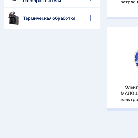
преобразователи
встрое
Термическая обработка
Элект
МАЛОШ
электр