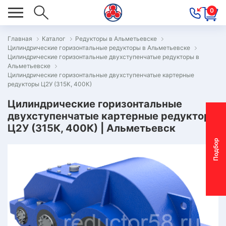
0
Главная
Каталог
Редукторы в Альметьевске
Цилиндрические горизонтальные редукторы в Альметьевске
ОВОСТИ
Цилиндрические горизонтальные двухступенчатые редукторы в
Альметьевске
ОДБОР
Цилиндрические горизонтальные двухступенчатые картерные
ОТОР-
редукторы Ц2У (315К, 400К)
ЕДУКТОРА
Цилиндрические горизонтальные
двухступенчатые картерные редукторы
Ц2У (315К, 400К) | Альметьевск
АС
П
о
д
б
о
р
м
о
т
о
р
-
р
е
д
у
к
т
о
р
ОНТАКТЫ
ПЕЦПРЕДЛОЖЕНИЯ
ТЗЫВЫ
ЕКЛАМАЦИОННЫЙ