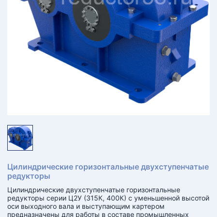
КТ
АКАНСИИ
братный
звонок
осква
лер:
сква
ыбрать
ругой
город
Цилиндрические горизонтальные двухступенчатые
редукторы
Цилиндрические двухступенчатые горизонтальные
редукторы серии Ц2У (315К, 400К) с уменьшенной высотой
оси выходного вала и выступающим картером
предназначены для работы в составе промышленных