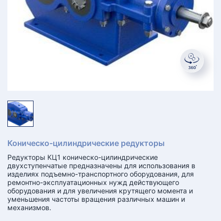
КТ
АКАНСИИ
братный
звонок
осква
лер:
сква
ыбрать
ругой
город
Коническо-цилиндрические редукторы
Редукторы КЦ1 коническо-цилиндрические
двухступенчатые предназначены для использования в
изделиях подъемно-транспортного оборудования, для
ремонтно-эксплуатационных нужд действующего
оборудования и для увеличения крутящего момента и
уменьшения частоты вращения различных машин и
механизмов.