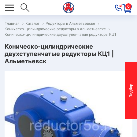
0
Главная
Каталог
Редукторы в Альметьевске
Коническо-цилиндрические редукторы в Альметьевске
ОВОСТИ
Коническо-цилиндрические двухступенчатые редукторы КЦ1
ОДБОР
Коническо-цилиндрические
ОТОР-
двухступенчатые редукторы КЦ1 |
Альметьевск
ЕДУКТОРА
АС
П
о
д
б
о
р
м
о
т
о
р
-
р
е
д
у
к
т
о
р
ОНТАКТЫ
ПЕЦПРЕДЛОЖЕНИЯ
ТЗЫВЫ
ЕКЛАМАЦИОННЫЙ