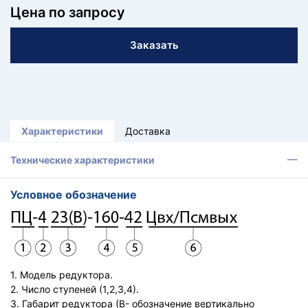
КТ
Цена по запросу
АКАНСИИ
Заказать
братный
звонок
осква
лер:
сква
Характеристики
Доставка
ыбрать
ругой
Технические характеристики
город
Условное обозначение
1. Модель редуктора.
2. Число ступеней (1,2,3,4).
3. Габарит редуктора (В- обозначение вертикально