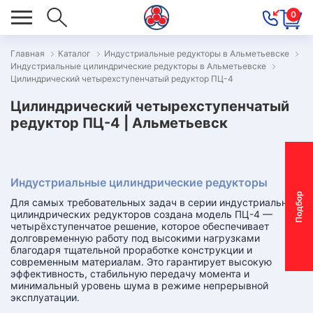
0
Главная
Каталог
Индустриальные редукторы в Альметьевске
Индустриальные цилиндрические редукторы в Альметьевске
ОВОСТИ
Цилиндрический четырехступенчатый редуктор ПЦ-4
ОДБОР
Цилиндрический четырехступенчатый
ОТОР-
редуктор ПЦ-4 | Альметьевск
ЕДУКТОРА
Индустриальные цилиндрические редукторы
АС
П
о
д
б
о
р
м
о
т
о
р
-
р
е
д
у
к
т
о
р
Для самых требовательных задач в серии индустриальных
ОНТАКТЫ
цилиндрических редукторов создана модель ПЦ-4 —
четырёхступенчатое решение, которое обеспечивает
ПЕЦПРЕДЛОЖЕНИЯ
долговременную работу под высокими нагрузками
благодаря тщательной проработке конструкции и
современным материалам. Это гарантирует высокую
ТЗЫВЫ
эффективность, стабильную передачу момента и
минимальный уровень шума в режиме непрерывной
ЕКЛАМАЦИОННЫЙ
эксплуатации.