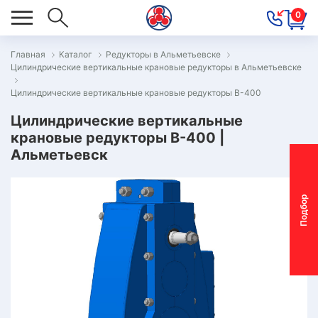
0
Главная
Каталог
Редукторы в Альметьевске
Цилиндрические вертикальные крановые редукторы в Альметьевске
ОВОСТИ
Цилиндрические вертикальные крановые редукторы В-400
ОДБОР
ОТОР-
Цилиндрические вертикальные
крановые редукторы В-400 |
ЕДУКТОРА
Альметьевск
АС
П
о
д
б
о
р
м
о
т
о
р
-
р
е
д
у
к
т
о
р
ОНТАКТЫ
ПЕЦПРЕДЛОЖЕНИЯ
ТЗЫВЫ
ЕКЛАМАЦИОННЫЙ