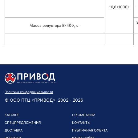
16,6 (1000)
В
Масса редуктора В-400, кг
Политика конфеденциальности
© ООО ПТЦ «ПРИВОД», 2002 - 2026
КАТАЛОГ
О КОМПАНИИ
СПЕЦПРЕДЛОЖЕНИЯ
КОНТАКТЫ
ДОСТАВКА
ПУБЛИЧНАЯ ОФЕРТА