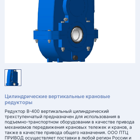
КТ
АКАНСИИ
братный
звонок
осква
лер:
сква
ыбрать
ругой
город
Цилиндрические вертикальные крановые
редукторы
Редуктор В-400 вертикальный цилиндрический
трехступенчатый предназначен для использования в
подъемно-транспортном оборудовании в качестве привода
механизмов передвижения крановых тележек и кранов, а
также в качестве привода общего назначения. ООО ПТЦ
ПРИВОД осуществляет поставки в любой регион России и