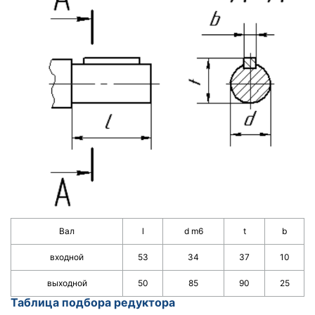
Вал
l
d m6
t
b
входной
53
34
37
10
выходной
50
85
90
25
Таблица подбора редуктора