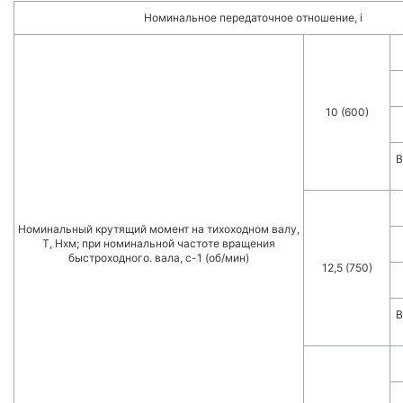
Номинальное передаточное отношение, i
10 (600)
В
Номинальный крутящий момент на тихоходном валу,
Т, Нxм; при номинальной частоте вращения
быстроходного. вала, с-1 (об/мин)
12,5 (750)
В