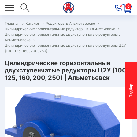
0
Главная
Каталог
Редукторы в Альметьевске
Цилиндрические горизонтальные редукторы в Альметьевске
ОВОСТИ
Цилиндрические горизонтальные двухступенчатые редукторы в
Альметьевске
ОДБОР
Цилиндрические горизонтальные двухступенчатые редукторы Ц2У
ОТОР-
(100, 125, 160, 200, 250)
ЕДУКТОРА
Цилиндрические горизонтальные
двухступенчатые редукторы Ц2У (100,
125, 160, 200, 250) | Альметьевск
АС
П
о
д
б
о
р
м
о
т
о
р
-
р
е
д
у
к
т
о
р
ОНТАКТЫ
ПЕЦПРЕДЛОЖЕНИЯ
ТЗЫВЫ
ЕКЛАМАЦИОННЫЙ