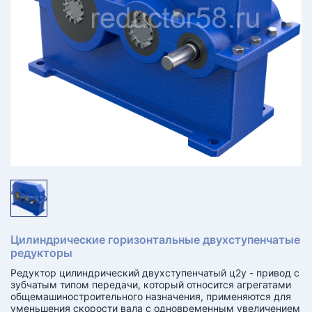
КТ
АКАНСИИ
братный
звонок
осква
лер:
сква
ыбрать
ругой
город
Цилиндрические горизонтальные двухступенчатые
редукторы
Редуктор цилиндрический двухступенчатый ц2у - привод с
зубчатым типом передачи, который относится агрегатами
общемашиностроительного назначения, применяются для
уменьшения скорости вала с одновременным увеличением