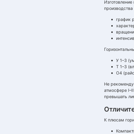
Изготовление 
производства
график р
характер
вращени
интенси
Горизонтальн
У 1–3 (у
Т 1–3 (в
О4 (рай
Не рекомендуе
атмосфере I–I
превышать лим
Отличит
К плюсам гори
Компакт