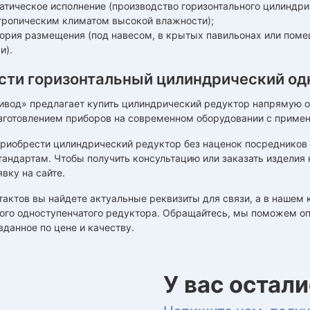
матическое исполнение (производство горизонтального цилиндри
 тропическим климатом высокой влажности);
егория размещения (под навесом, в крытых павильонах или пом
и).
сти горизонтальный цилиндрический од
вод» предлагает купить цилиндрический редуктор напрямую от 
зготовлением приборов на современном оборудовании с примен
приобрести цилиндрический редуктор без наценок посредников
андартам. Чтобы получить консультацию или заказать изделия на
явку на сайте.
тактов вы найдете актуальные реквизиты для связи, а в нашем 
ого одноступенчатого редуктора. Обращайтесь, мы поможем оп
вданное по цене и качеству.
У вас остал