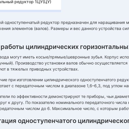
альный редуктор 1ЦУ(ЦУ)
ый одноступенчатый редуктор предназначен для наращивания 
ения элементов (валов). Размеры и вес данного устройства си
 работы цилиндрических горизонтальны
вода могут иметь косые/прямые/шевронные зубья. Корпус испол
гунный). Производство установки валов обычно осуществляетс
уют в тяжелых приводных устройствах.
чие при изготовлении цилиндрического одноступенчатого редук
тает с передаточным числом в диапазоне 1,6–6,3, под углом на
атели по эффективности демонстрируют те приборы, чьи диамет
уг к другу. По показателю номинального передаточного числа
редаточным числом до 6. Максимальное число, с которым работа
тация одноступенчатого цилиндрическо