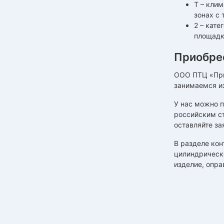
Т – кли
зонах с
2 – кат
площадк
Приобре
ООО ПТЦ «При
занимаемся и
У нас можно 
российским ст
оставляйте за
В разделе кон
цилиндрическ
изделие, опра