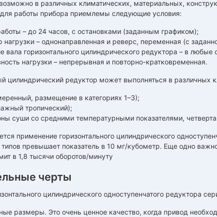
возможно в различных климатических, материальных, конструк
 для работы прибора приемлемы следующие условия:
аботы – до 24 часов, с остановками (заданным графиком);
 нагрузки – однонаправленная и реверс, переменная (с заданно
е вала горизонтального цилиндрического редуктора – в любые 
вность нагрузки – непрерывная и повторно-кратковременная.
ый цилиндрический редуктор может выполняться в различных к
меренный, размещение в категориях 1–3);
лажный тропический);
оны суши со средними температурными показателями, четвертая
тся применение горизонтального цилиндрического одноступенча
I типов превышает показатель в 10 мг/кубометр. Еще одно важн
ит в 1,8 тысячи оборотов/минуту
ельные черты
зонтального цилиндрического одноступенчатого редуктора сери
ные размеры. Это очень ценное качество, когда привод необхо