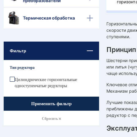
преобразователи
горизонт
Термическая обработка
Горизонтальн
скорости движ
ступенями.
Принцип
Фильтр
Шестерни при
или литья (чу
Тип редуктора
чаще использ
Цилиндрические горизонтальные
Ключевое отли
одноступенчатые редукторы
Механизм рабо
Лучшие показ
Применить фильтр
приближены др
редуктор с пе
Сбросить
Эксплуа