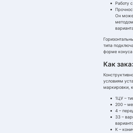
Работу 
Прочнос
Он може
методом
варианта
Горизонтальны
типа подключа
форме конуса
Как зака
Конструктивно
условиям уста
маркировки, к
1ЦУ – ти
200 – м
4 – пере
33 – вар
варианто
К – кони