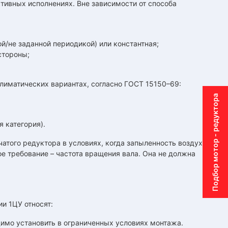
тивных исполнениях. Вне зависимости от способа
й/не заданной периодикой) или константная;
стороны;
лиматических вариантах, согласно ГОСТ 15150–69:
Подбор мотор - редуктора
 категория).
того редуктора в условиях, когда запыленность воздуха в
ое требование – частота вращения вала. Она не должна
и 1ЦУ относят:
димо установить в ограниченных условиях монтажа.