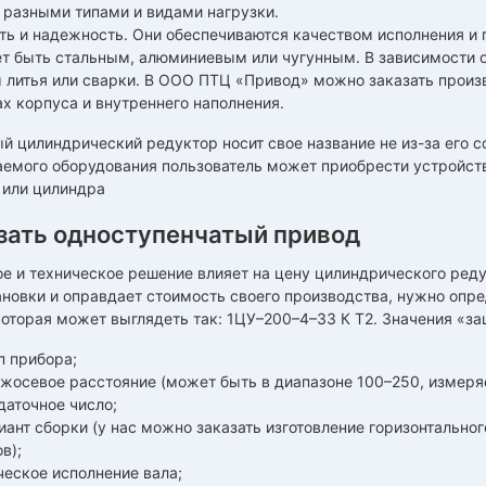
с разными типами и видами нагрузки.
ть и надежность. Они обеспечиваются качеством исполнения и 
т быть стальным, алюминиевым или чугунным. В зависимости о
 литья или сварки. В ООО ПТЦ «Привод» можно заказать произв
х корпуса и внутреннего наполнения.
й цилиндрический редуктор носит свое название не из-за его с
емого оборудования пользователь может приобрести устройство
 или цилиндра
зать одноступенчатый привод
е и техническое решение влияет на цену цилиндрического ред
новки и оправдает стоимость своего производства, нужно опр
оторая может выглядеть так: 1ЦУ–200–4–33 К Т2. Значения «з
п прибора;
ежосевое расстояние (может быть в диапазоне 100–250, измеря
даточное число;
иант сборки (у нас можно заказать изготовление горизонтально
в);
ческое исполнение вала;