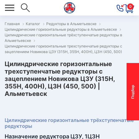
0
Главная
Каталог
Редукторы в Альметьевске
Цилиндрические горизонтальные редукторы в Альметьевске
ОВОСТИ
Цилиндрические горизонтальные трёхступенчатые редукторы в
Альметьевске
ОДБОР
Цилиндрические горизонтальные трехступенчатые редукторы с
ОТОР-
зацеплением Новикова Ц3У (315Н, 355Н, 400Н), Ц3Н (450, 500)
ЕДУКТОРА
Цилиндрические горизонтальные
трехступенчатые редукторы с
зацеплением Новикова Ц3У (315Н,
АС
355Н, 400Н), Ц3Н (450, 500) |
П
о
д
б
о
р
м
о
т
о
р
-
р
е
д
у
к
т
о
р
Альметьевск
ОНТАКТЫ
ПЕЦПРЕДЛОЖЕНИЯ
ТЗЫВЫ
Цилиндрические горизонтальные трёхступенчатые
редукторы
ЕКЛАМАЦИОННЫЙ
Назначение редуктора Ц3У, 1Ц3Н