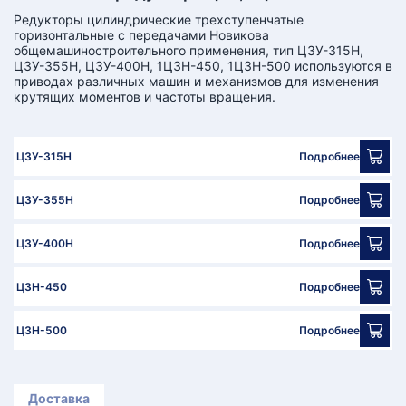
КТ
Редукторы цилиндрические трехступенчатые
горизонтальные с передачами Новикова
АКАНСИИ
общемашиностроительного применения, тип Ц3У-315Н,
Ц3У-355Н, Ц3У-400Н, 1Ц3Н-450, 1Ц3Н-500 используются в
приводах различных машин и механизмов для изменения
крутящих моментов и частоты вращения.
братный
звонок
осква
лер:
Ц3У-315Н
Подробнее
сква
ыбрать
ругой
Ц3У-355Н
Подробнее
город
Ц3У-400Н
Подробнее
Ц3Н-450
Подробнее
Ц3Н-500
Подробнее
Доставка